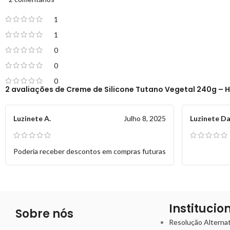
1
1
0
0
0
2 avaliações de
Creme de Silicone Tutano Vegetal 240g – H
Luzinete A.
Julho 8, 2025
Luzinete Da
Poderia receber descontos em compras futuras
Institucio
Sobre nós
Resolução Alternati