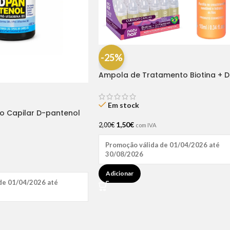
-25%
Ampola de Tratamento Biotina + D
Pantenol Natu Hair (1 UNIDADE)
Em stock
ão Capilar D-pantenol
1,50
€
2,00
€
com IVA
Promoção válida de 01/04/2026 até
30/08/2026
Adicionar
de 01/04/2026 até