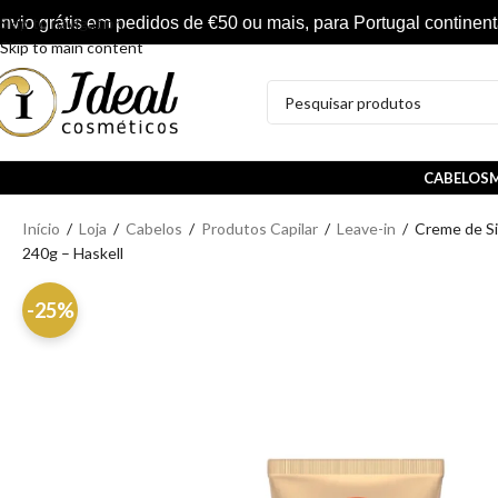
nvio grátis em pedidos de €50 ou mais, para Portugal continent
Skip to navigation
Skip to main content
CABELOS
M
Início
/
Loja
/
Cabelos
/
Produtos Capilar
/
Leave-in
/
Creme de Si
240g – Haskell
-25%