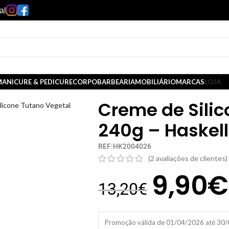
al
ANICURE & PEDICURE
CORPO
BARBEARIA
MOBILIÁRIO
MARCAS
LOJA
Creme de Silic
licone Tutano Vegetal
240g – Haskell
REF:HK2004026
(
2
avaliações de clientes)
9,90
€
13,20
€
Promoção válida de 01/04/2026 até 30