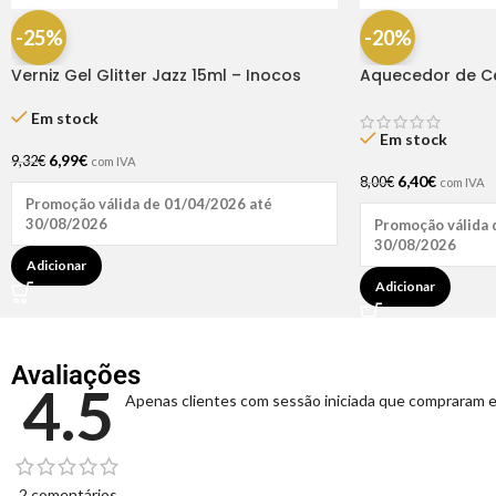
-25%
-20%
Verniz Gel Glitter Jazz 15ml – Inocos
Aquecedor de Ce
65W
Em stock
Em stock
6,99
€
9,32
€
com IVA
6,40
€
8,00
€
com IVA
Promoção válida de 01/04/2026 até
30/08/2026
Promoção válida 
30/08/2026
Adicionar
Adicionar
Avaliações
4.5
Apenas clientes com sessão iniciada que compraram e
2 comentários