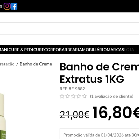
al
ANICURE & PEDICURE
CORPO
BARBEARIA
MOBILIÁRIO
MARCAS
LOJA
Banho de Crem
dratação
/
Banho de Creme
Extratus 1KG
REF:BE.9882
(
1
avaliação de cliente)
16,80
21,00
€
Promoção válida de 01/04/2026 até 30