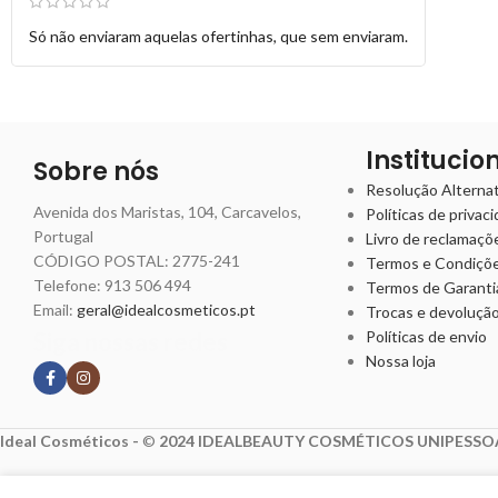
Só não enviaram aquelas ofertinhas, que sem enviaram.
Institucio
Sobre nós
Resolução Alternati
Avenida dos Maristas, 104, Carcavelos,
Políticas de privac
Portugal
Livro de reclamaçõ
CÓDIGO POSTAL: 2775-241
Termos e Condiçõ
Telefone:
913 506 494
Termos de Garanti
Email:
geral@idealcosmeticos.pt
Trocas e devoluçã
Siga nossas redes
Políticas de envio
Nossa loja
Ideal Cosméticos -
©
2024 IDEALBEAUTY COSMÉTICOS UNIPESSOA