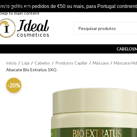
nvio grátis em pedidos de €50 ou mais, para Portugal continent
Skip to navigation
Skip to main content
CABELOS
M
Início
/
Loja
/
Cabelos
/
Produtos Capilar
/
Máscara
/
Máscara Hi
Abacate Bio Extratus 1KG
-20%