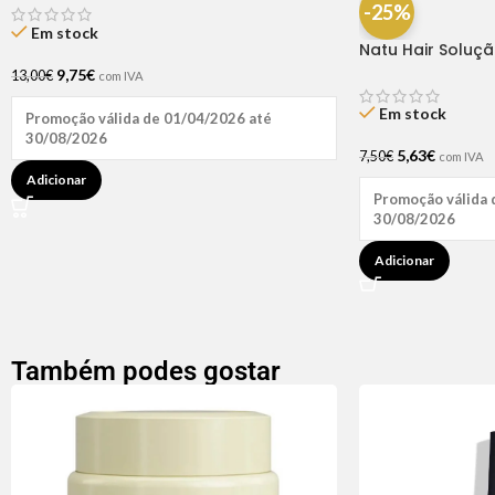
-25%
Em stock
Natu Hair Soluç
60ml
9,75
€
13,00
€
com IVA
Em stock
Promoção válida de 01/04/2026 até
30/08/2026
5,63
€
7,50
€
com IVA
Adicionar
Promoção válida 
30/08/2026
Adicionar
Também podes gostar