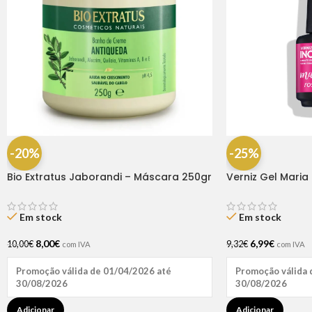
-20%
-25%
Bio Extratus Jaborandi – Máscara 250gr
Verniz Gel Maria
Em stock
Em stock
8,00
€
6,99
€
10,00
€
9,32
€
com IVA
com IVA
Promoção válida de 01/04/2026 até
Promoção válida 
30/08/2026
30/08/2026
Adicionar
Adicionar