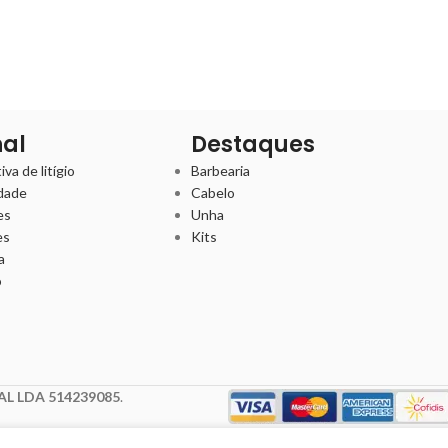
nal
Destaques
va de litígio
Barbearia
idade
Cabelo
es
Unha
es
Kits
a
o
L LDA 514239085
.