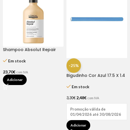
Shampoo Absolut Repair
500ml – L’Oréal
Em stock
-25%
23,70
€
com IVA
Bigudinho Cor Azul 17.5 X 1.4
Adicionar
– 12 Unidades
Em stock
2,48
€
3,30
€
com IVA
Promoção válida de
01/04/2026 até 30/08/2026
Adicionar