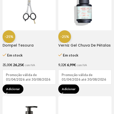
-25%
-25%
Dompel Tesoura
Verniz Gel Chuva De Pétalas
Profissional Gold Line Fio
15ml – Inocos
Navalha 6.5″
Em stock
Em stock
26,25
€
6,99
€
35,00
€
9,32
€
com IVA
com IVA
Promoção válida de
Promoção válida de
01/04/2026 até 30/08/2026
01/04/2026 até 30/08/2026
Adicionar
Adicionar