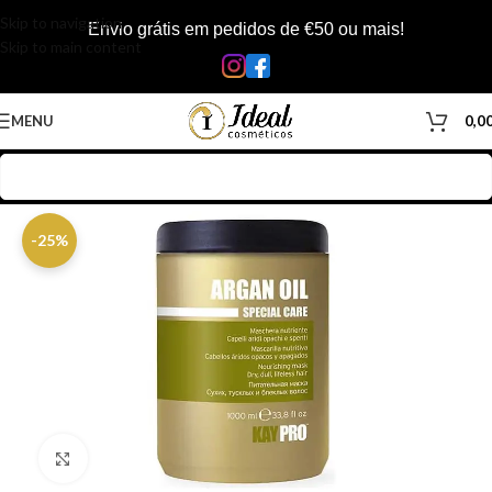
Skip to navigation
Envio grátis em pedidos de €50 ou mais!
Skip to main content
MENU
0,0
Início
/
Loja
/
Cabelos
/
Produtos Capilar
/
Máscara
-25%
Clique para ampliar