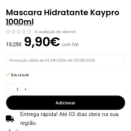
Mascara Hidratante Kaypro
1000ml
REF:18019033
(
1
avaliação de cliente)
9,90
€
13,25
€
com IVA
Promoção válida de 01/04/2026 até 30/08/2026
Em stock
Adicionar
Entrega rápida! Até 03 dias úteis na sua
região.