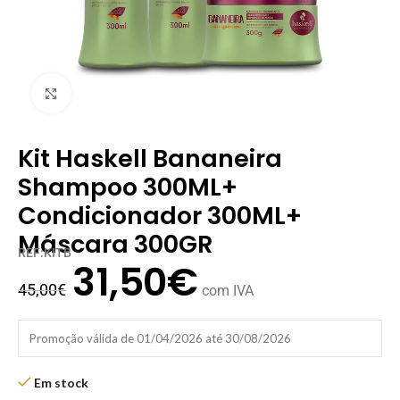
Clique para ampliar
Kit Haskell Bananeira
Shampoo 300ML+
Condicionador 300ML+
Máscara 300GR
REF:KITB
31,50
€
45,00
€
com IVA
Promoção válida de 01/04/2026 até 30/08/2026
Em stock