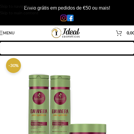
Skip to navigation
Envio grátis em pedidos de €50 ou mais!
Skip to main content
MENU
0,0
Início
/
Loja
/
Cabelos
/
Kits
/
Kit Haskell
-30%