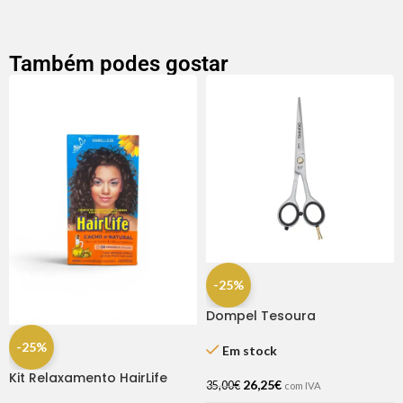
Também podes gostar
-25%
Dompel Tesoura
Profissional Gold Line Fio
-25%
Navalha 6.5″
Em stock
Kit Relaxamento HairLife
26,25
€
35,00
€
com IVA
Cacho Natural