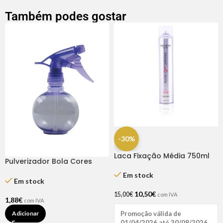
Também podes gostar
-30%
Laca Fixação Média 750ml
Pulverizador Bola Cores
Broaer
Sortidas
Em stock
Em stock
10,50
€
15,00
€
com IVA
1,88
€
com IVA
Adicionar
Promoção válida de
01/04/2026 até 30/08/2026