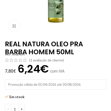
Clique para ampliar
REAL NATURA OLEO PRA
BARBA HOMEM 50ML
REF:RN2434
(
1
avaliação de cliente)
6,24
€
7,80
€
com IVA
Promoção válida de 01/04/2026 até 30/08/2026
Em stock