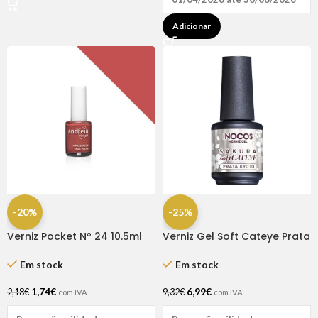
Adicionar
-20%
-25%
Verniz Pocket Nº 24 10.5ml
Verniz Gel Soft Cateye Prata
Andreia
Kyoto 15ml – Inocos
Em stock
Em stock
1,74
€
6,99
€
2,18
€
9,32
€
com IVA
com IVA