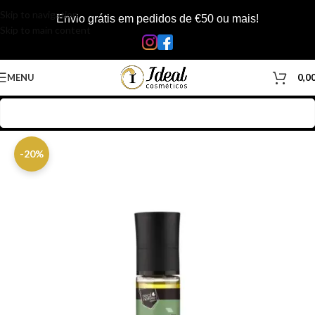
Skip to navigation
Envio grátis em pedidos de €50 ou mais!
Skip to main content
MENU
0,0
Início
/
Loja
/
Barbearia
/
Produtos Barbearia
/
Pós-Barba
-20%