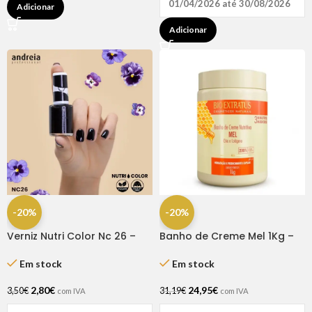
01/04/2026 até 30/08/2026
Adicionar
Adicionar
-20%
-20%
Verniz Nutri Color Nc 26 –
Banho de Creme Mel 1Kg –
Andreia
Bio Extratus
Em stock
Em stock
2,80
€
24,95
€
3,50
€
31,19
€
com IVA
com IVA