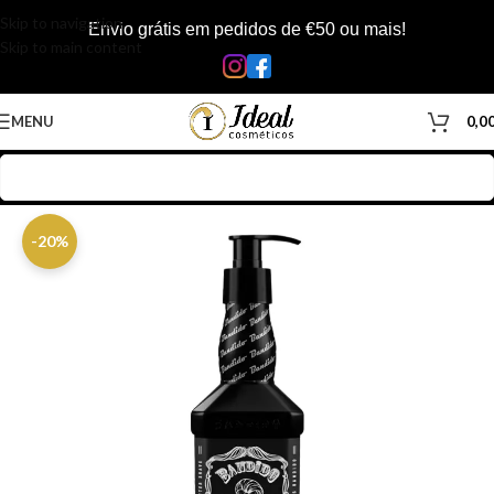
Skip to navigation
Envio grátis em pedidos de €50 ou mais!
Skip to main content
MENU
0,0
Início
/
Loja
/
Barbearia
/
Produtos Barbearia
/
Pós-Barba
-20%