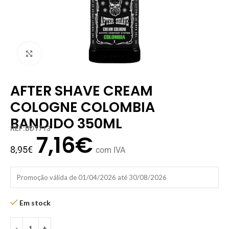
Clique para ampliar
AFTER SHAVE CREAM
COLOGNE COLOMBIA
BANDIDO 350ML
REF:BD1713
7,16
€
8,95
€
com IVA
Promoção válida de 01/04/2026 até 30/08/2026
Em stock