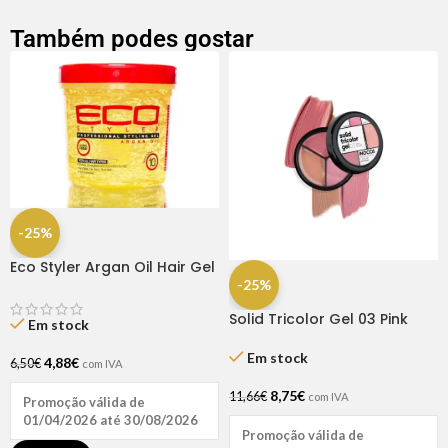
Também podes gostar
-25%
Eco Styler Argan Oil Hair Gel
16OZ
-25%
Solid Tricolor Gel 03 Pink
Em stock
Nudes – Inocos
Em stock
4,88
€
6,50
€
com IVA
8,75
€
11,66
€
com IVA
Promoção válida de
01/04/2026 até 30/08/2026
Promoção válida de