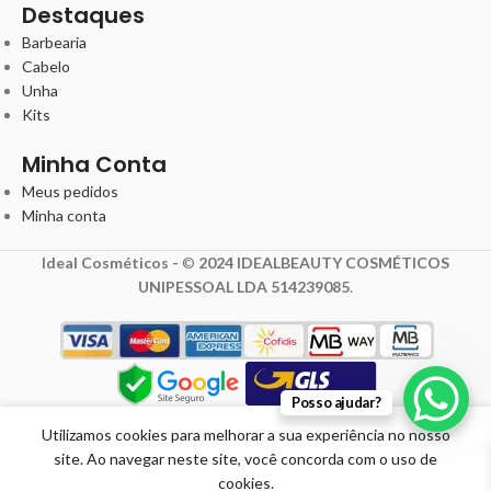
Destaques
Barbearia
Cabelo
Unha
Kits
Minha Conta
Meus pedidos
Minha conta
Ideal Cosméticos -
©
2024 IDEALBEAUTY COSMÉTICOS
UNIPESSOAL LDA 514239085
.
5,60
€
Posso ajudar?
7,00
€
com IVA
Utilizamos cookies para melhorar a sua experiência no nosso
Recargas de
site. Ao navegar neste site, você concorda com o uso de
Lixa Elétrica
Promoção
Em
cookies.
Grão 240