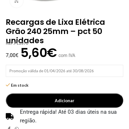
Clique para ampliar
Recargas de Lixa Elétrica
Grão 240 25mm – pct 50
unidades
REF:PL2070
5,60
€
7,00
€
com IVA
Promoção válida de 01/04/2026 até 30/08/2026
Em stock
Adicionar
Entrega rápida! Até 03 dias úteis na sua
região.