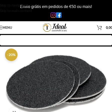
Skip to navigation
Envio grátis em pedidos de €50 ou mais!
Skip to main content
MENU
0,0
Início
/
Loja
/
Manicure & Pedicure
/
Produtos Unhas
-20%