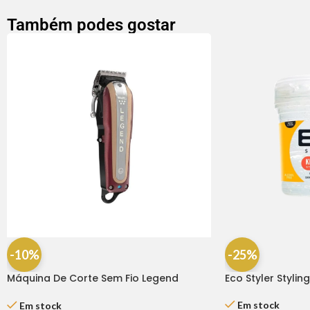
Também podes gostar
-10%
-25%
Máquina De Corte Sem Fio Legend
Eco Styler Stylin
Cordless – Whal
Em stock
Em stock