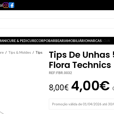
al
ANICURE & PEDICURE
CORPO
BARBEARIA
MOBILIÁRIO
MARCAS
LOJA
Tips De Unhas
ure
/
Tips & Moldes
/
Tips
Flora Technics
REF:FBR.0032
4,00
€
8,00
€
Promoção válida de 01/04/2026 até 30