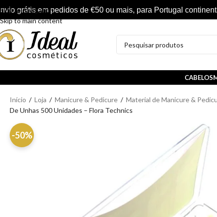
nvio grátis em pedidos de €50 ou mais, para Portugal continent
Skip to navigation
Skip to main content
CABELOS
M
Início
/
Loja
/
Manicure & Pedicure
/
Material de Manicure & Pedic
De Unhas 500 Unidades – Flora Technics
-50%