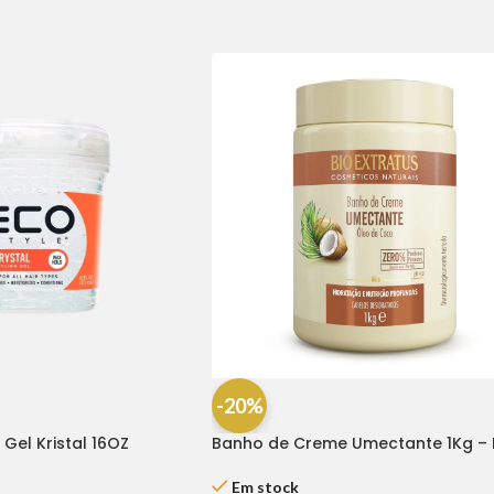
-20%
g Gel Kristal 16OZ
Banho de Creme Umectante 1Kg – 
Extratus
Em stock