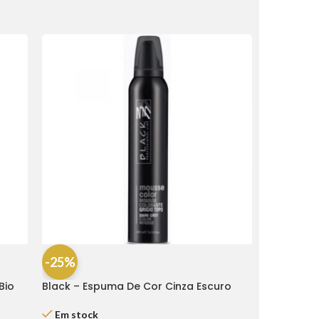
-25%
Bio
Black – Espuma De Cor Cinza Escuro
200 Ml
Em stock