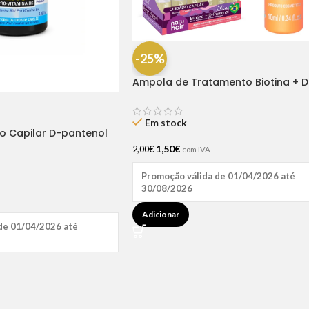
-25%
Ampola de Tratamento Biotina + D
Pantenol Natu Hair (1 UNIDADE)
Em stock
ão Capilar D-pantenol
1,50
€
2,00
€
com IVA
Promoção válida de 01/04/2026 até
30/08/2026
Adicionar
de 01/04/2026 até