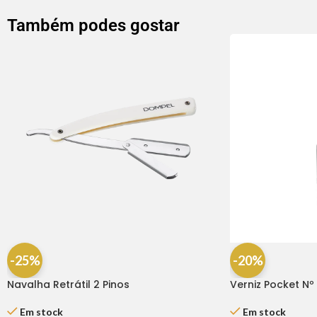
Também podes gostar
-25%
-20%
Navalha Retrátil 2 Pinos
Verniz Pocket Nº 
Em stock
Em stock