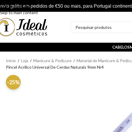
nvio grátis em pedidos de €50 ou mais, para Portugal continent
Skip to navigation
Skip to main content
CABELOS
M
Início
/
Loja
/
Manicure & Pedicure
/
Material de Manicure & Pedic
Pincel Acrílico Universal De Cerdas Naturais 9mm Nr4
-25%