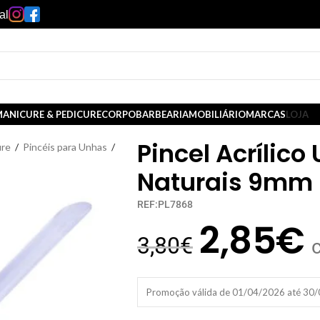
al
ANICURE & PEDICURE
CORPO
BARBEARIA
MOBILIÁRIO
MARCAS
LOJA
Pincel Acrílico
ure
/
Pincéis para Unhas
/
Naturais 9mm 
REF:PL7868
2,85
€
3,80
€
Promoção válida de 01/04/2026 até 30