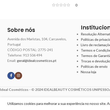
0
Institucio
Sobre nós
Resolução Alternati
Avenida dos Maristas, 104, Carcavelos,
Políticas de privac
Portugal
Livro de reclamaçõ
CÓDIGO POSTAL: 2775-241
Termos e Condiçõ
Telefone:
913 506 494
Termos de Garanti
Email:
geral@idealcosmeticos.pt
Trocas e devoluçã
Siga nossas redes
Políticas de envio
Nossa loja
Ideal Cosméticos -
©
2024 IDEALBEAUTY COSMÉTICOS UNIPESSOA
Utilizamos cookies para melhorar a sua experiência no nosso site. 