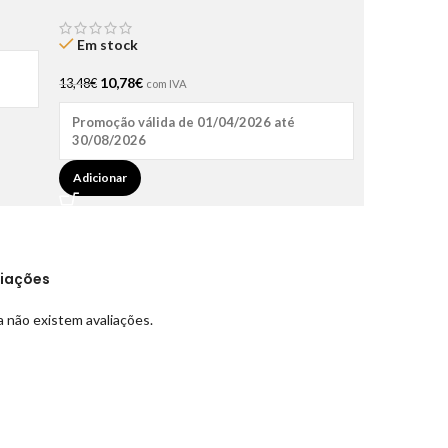
150gr
Em stock
10,78
€
13,48
€
com IVA
Promoção válida de 01/04/2026 até
30/08/2026
Adicionar
liações
 não existem avaliações.