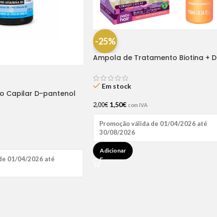
-25%
Ampola de Tratamento Biotina + D
Pantenol Natu Hair (1 UNIDADE)
Em stock
ão Capilar D-pantenol
1,50
€
2,00
€
com IVA
Promoção válida de 01/04/2026 até
30/08/2026
Adicionar
de 01/04/2026 até