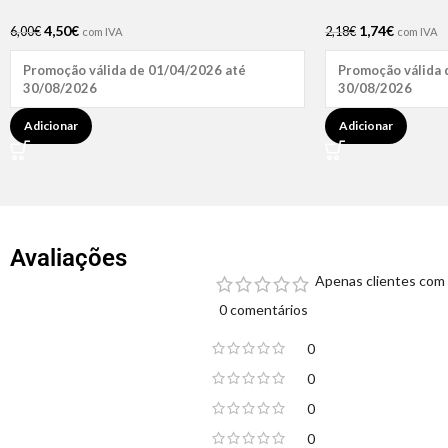
4,50
€
1,74
€
6,00
€
2,18
€
com IVA
com IVA
Promoção válida de 01/04/2026 até
Promoção válida 
30/08/2026
30/08/2026
Adicionar
Adicionar
Avaliações
Apenas clientes com 
0 comentários
0
0
0
0