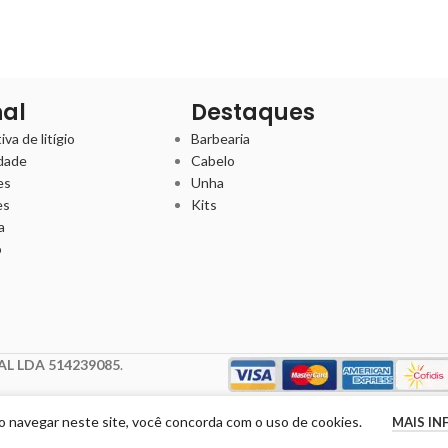
nal
Destaques
va de litígio
Barbearia
idade
Cabelo
es
Unha
es
Kits
a
o
L LDA 514239085
.
Ao navegar neste site, você concorda com o uso de cookies.
MAIS I