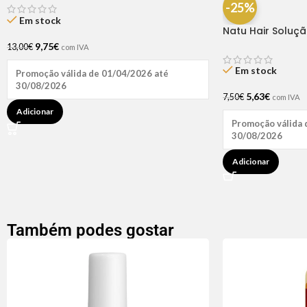
-25%
Em stock
Natu Hair Soluç
60ml
9,75
€
13,00
€
com IVA
Em stock
Promoção válida de 01/04/2026 até
30/08/2026
5,63
€
7,50
€
com IVA
Adicionar
Promoção válida 
30/08/2026
Adicionar
Também podes gostar