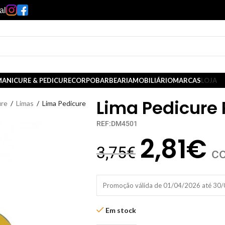
al
ANICURE & PEDICURE
CORPO
BARBEARIA
MOBILIÁRIO
MARCAS
LOJA
Lima Pedicure
ure
/
Limas
/
Lima Pedicure
REF:DM4501
2,81
€
3,75
€
c
Promoção válida de 01/04/2026 até 30
Em stock