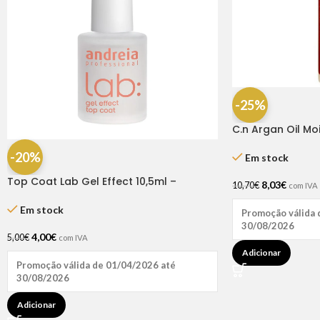
-25%
C.n Argan Oil Moi
250ml
-20%
Em stock
Top Coat Lab Gel Effect 10,5ml –
8,03
€
10,70
€
com IVA
Andreia
Em stock
Promoção válida 
30/08/2026
4,00
€
5,00
€
com IVA
Adicionar
Promoção válida de 01/04/2026 até
30/08/2026
Adicionar