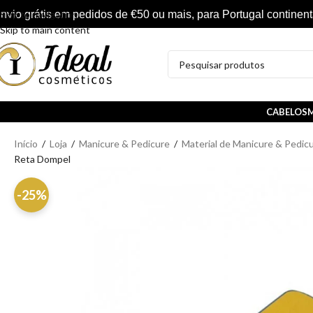
nvio grátis em pedidos de €50 ou mais, para Portugal continent
Skip to navigation
Skip to main content
CABELOS
M
Início
/
Loja
/
Manicure & Pedicure
/
Material de Manicure & Pedic
Reta Dompel
-25%