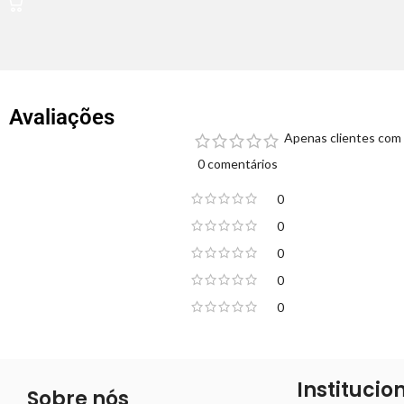
Avaliações
Apenas clientes com 
0 comentários
0
0
0
0
0
Institucio
Sobre nós