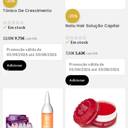
-25%
Tónico De Crescimento
Rapunzel 250ml – Lola
-25%
Natu Hair Solução Capilar
Em stock
D-pantenol 60ml
9,75
€
13,00
€
com IVA
Em stock
Promoção válida de
5,63
€
7,50
€
com IVA
01/04/2026 até 30/08/2026
Promoção válida de
Adicionar
01/04/2026 até 30/08/2026
Adicionar