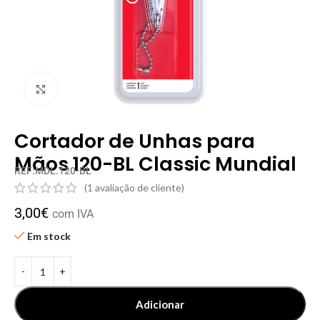
Clique para ampliar
Cortador de Unhas para
Mãos 120-BL Classic Mundial
REF:MDL.120-BL
(
1
avaliação de cliente)
3,00
€
com IVA
Em stock
Adicionar