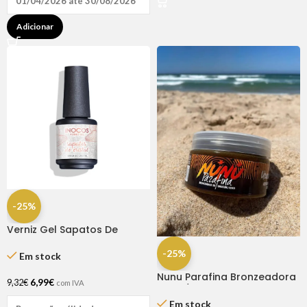
01/04/2026 até 30/08/2026
Adicionar
-25%
Verniz Gel Sapatos De
Cristal 15ml – Inocos
-25%
Em stock
Nunu Parafina Bronzeadora
6,99
€
9,32
€
com IVA
Coco/Urucum 200 ml
Em stock