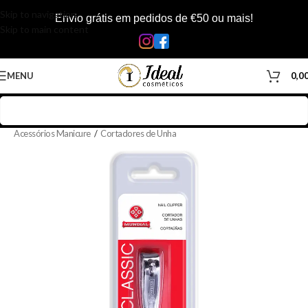
Skip to navigation
Envio grátis em pedidos de €50 ou mais!
Skip to main content
MENU
0,0
Início
/
Loja
/
Manicure & Pedicure
/
Material de Manicure & Pedicure
/
Acessórios Manicure
/
Cortadores de Unha