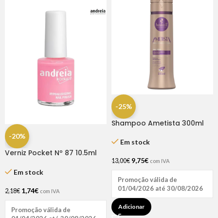
-25%
Shampoo Ametista 300ml
Haskell
-20%
Em stock
Verniz Pocket Nº 87 10.5ml
9,75
€
Andreia
13,00
€
com IVA
Em stock
Promoção válida de
01/04/2026 até 30/08/2026
1,74
€
2,18
€
com IVA
Adicionar
Promoção válida de