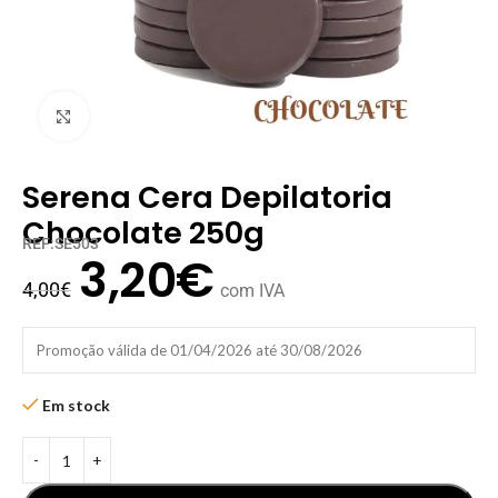
Clique para ampliar
Serena Cera Depilatoria
Chocolate 250g
REF:SE503
3,20
€
4,00
€
com IVA
Promoção válida de 01/04/2026 até 30/08/2026
Em stock