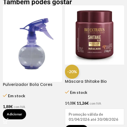
Também podes gostar
-20%
Máscara Shitake Bio
Pulverizador Bola Cores
Extratus 250ml
Sortidas
Em stock
Em stock
11,26
€
14,08
€
com IVA
1,88
€
com IVA
Adicionar
Promoção válida de
01/04/2026 até 30/08/2026