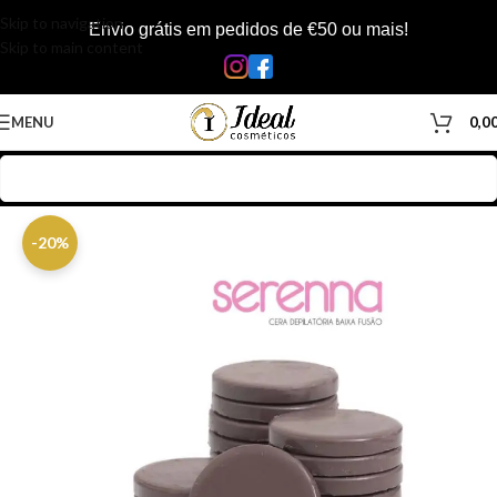
Skip to navigation
Envio grátis em pedidos de €50 ou mais!
Skip to main content
MENU
0,0
Início
/
Loja
/
Corpo
/
Depilação
/
Ceras Rodelas
-20%