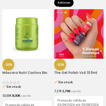
Adicionar
-20%
-20%
Máscara Nutri Cachos Bio
The Gel Polish Vs4 10.5ml
Extratus 250G
Andreia
Em stock
Em stock
5,74
€
7,17
€
com IVA
8,00
€
10,00
€
com IVA
Promoção válida de
01/04/2026 até 30/08/2026
Promoção válida de