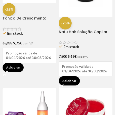
-25%
Tónico De Crescimento
Rapunzel 250ml – Lola
-25%
Natu Hair Solução Capilar
Em stock
D-pantenol 60ml
9,75
€
13,00
€
com IVA
Em stock
Promoção válida de
5,63
€
7,50
€
com IVA
01/04/2026 até 30/08/2026
Promoção válida de
Adicionar
01/04/2026 até 30/08/2026
Adicionar