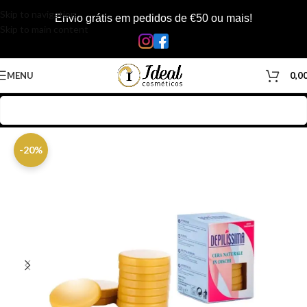
Skip to navigation
Envio grátis em pedidos de €50 ou mais!
Skip to main content
MENU
0,0
Início
/
Loja
/
Corpo
/
Depilação
/
Ceras Rodelas
-20%