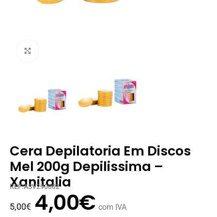
Clique para ampliar
Cera Depilatoria Em Discos
Mel 200g Depilissima –
Xanitalia
REF:ASV290002
4,00
€
5,00
€
com IVA