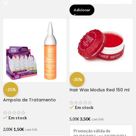
Adicionar
-30%
-25%
Hair Wax Modus Red 150 ml
Ampola de Tratamento
Biotina + D-Pantenol Natu
Em stock
Hair (1 UNIDADE)
Em stock
3,50
€
5,00
€
com IVA
1,50
€
2,00
€
com IVA
Promoção válida de