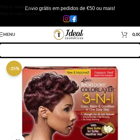
Skip to navigation
Envio grátis em pedidos de €50 ou mais!
Skip to main content
MENU
0,0
Início
/
Loja
/
Cabelos
/
Produtos Capilar
-25%