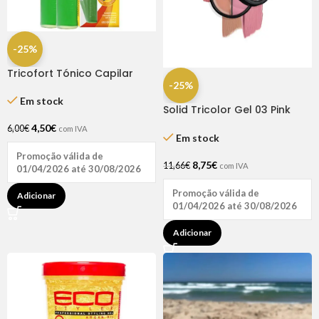
-25%
Tricofort Tónico Capilar
-25%
Caixa C/2 Ampolas
Em stock
Solid Tricolor Gel 03 Pink
Nudes – Inocos
4,50
€
6,00
€
com IVA
Em stock
Promoção válida de
8,75
€
11,66
€
com IVA
01/04/2026 até 30/08/2026
Promoção válida de
Adicionar
01/04/2026 até 30/08/2026
Adicionar