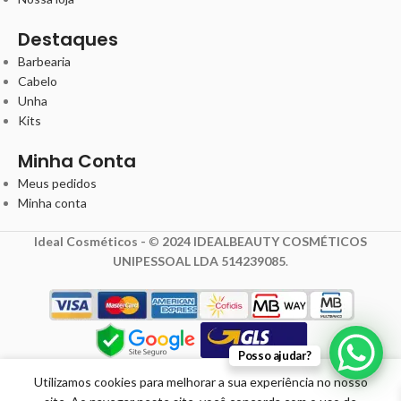
Destaques
Barbearia
Cabelo
Unha
Kits
Minha Conta
Meus pedidos
Minha conta
Ideal Cosméticos -
©
2024 IDEALBEAUTY COSMÉTICOS
UNIPESSOAL LDA 514239085
.
9,75
€
Posso ajudar?
13,00
€
com IVA
Utilizamos cookies para melhorar a sua experiência no nosso
Short