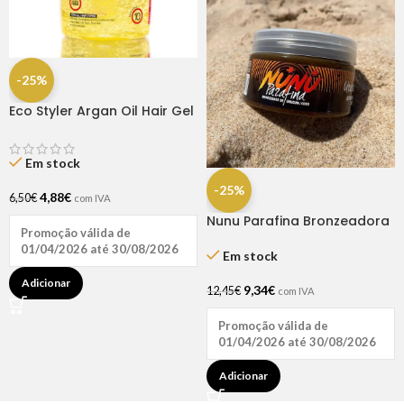
-25%
Eco Styler Argan Oil Hair Gel
16OZ
Em stock
-25%
4,88
€
6,50
€
com IVA
Nunu Parafina Bronzeadora
Promoção válida de
Coco/Urucum 200 ml
01/04/2026 até 30/08/2026
Em stock
Adicionar
9,34
€
12,45
€
com IVA
Promoção válida de
01/04/2026 até 30/08/2026
Adicionar