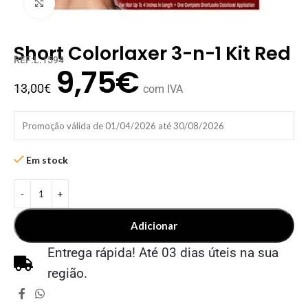
Clique para ampliar
Short Colorlaxer 3-n-1 Kit Red
REF:L.1594
9,75
€
13,00
€
com IVA
Promoção válida de 01/04/2026 até 30/08/2026
Em stock
Adicionar
Entrega rápida! Até 03 dias úteis na sua
região.