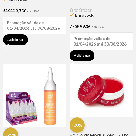
D-pantenol 60ml
9,75
€
13,00
€
com IVA
Em stock
Promoção válida de
5,63
€
7,50
€
com IVA
01/04/2026 até 30/08/2026
Promoção válida de
Adicionar
01/04/2026 até 30/08/2026
Adicionar
-30%
-25%
Hair Wax Modus Red 150 ml