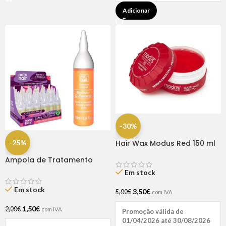
Adicionar
-30%
-25%
Hair Wax Modus Red 150 ml
Ampola de Tratamento
Biotina + D-Pantenol Natu
Em stock
Hair (1 UNIDADE)
Em stock
3,50
€
5,00
€
com IVA
1,50
€
2,00
€
com IVA
Promoção válida de
01/04/2026 até 30/08/2026