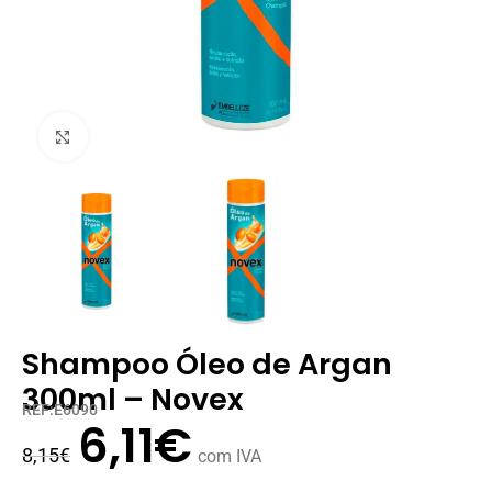
Clique para ampliar
Shampoo Óleo de Argan
300ml – Novex
REF:E6090
6,11
€
8,15
€
com IVA