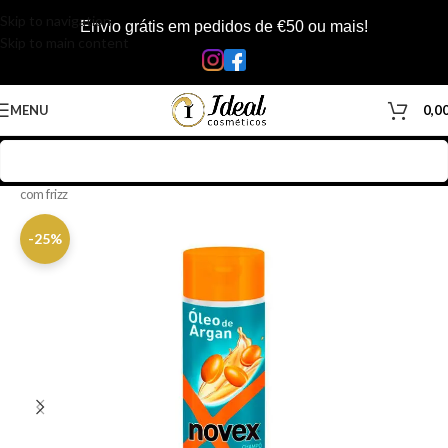
Skip to navigation
Envio grátis em pedidos de €50 ou mais!
Skip to main content
MENU
0,0
Início
/
Loja
/
Cabelos
/
Produtos Capilar
/
Shampoo
/
Shampoo cabelos
com frizz
-25%