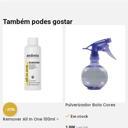
Também podes gostar
Pulverizador Bola Cores
-20%
Sortidas
Em stock
Remover All In One 100ml –
Andreia
1,88
€
com IVA