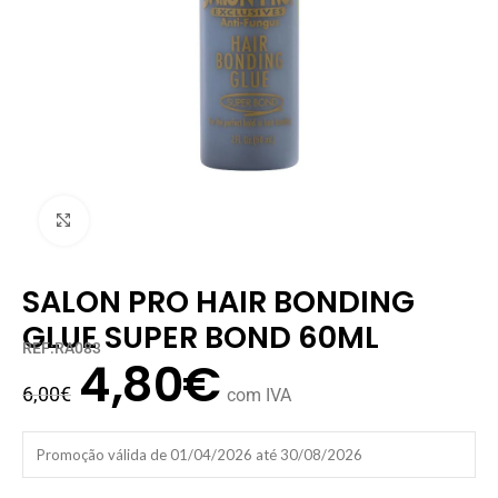
Clique para ampliar
SALON PRO HAIR BONDING
GLUE SUPER BOND 60ML
REF:RA083
4,80
€
6,00
€
com IVA
Promoção válida de 01/04/2026 até 30/08/2026