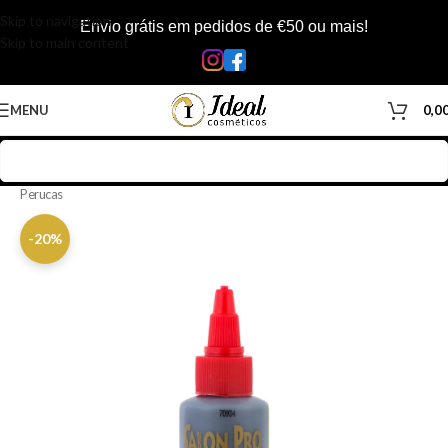
Skip to navigation
Envio grátis em pedidos de €50 ou mais!
Skip to main content
MENU
0,0
Início
/
Loja
/
Cabelos
/
Acessórios Cabelos
/
Complementos Para
Perucas
-20%