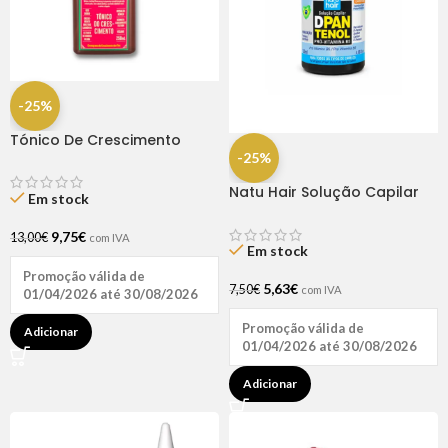
-25%
Tónico De Crescimento
Rapunzel 250ml – Lola
-25%
Natu Hair Solução Capilar
Em stock
D-pantenol 60ml
9,75
€
13,00
€
com IVA
Em stock
Promoção válida de
5,63
€
7,50
€
com IVA
01/04/2026 até 30/08/2026
Promoção válida de
Adicionar
01/04/2026 até 30/08/2026
Adicionar