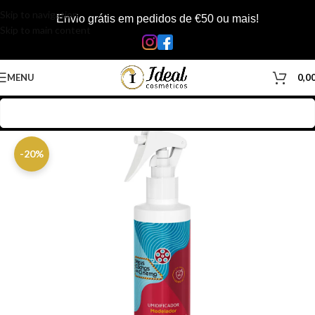
Skip to navigation
Envio grátis em pedidos de €50 ou mais!
Skip to main content
MENU
0,0
Início
/
Loja
/
Cabelos
/
Produtos Capilar
/
Tônicos & Loções
-20%