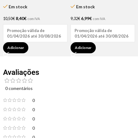
cachos Definidos 500ml
Cristal 15ml – Inocos
Em stock
Em stock
8,40
€
6,99
€
10,50
€
9,32
€
com IVA
com IVA
Promoção válida de
Promoção válida de
01/04/2026 até 30/08/2026
01/04/2026 até 30/08/2026
Adicionar
Adicionar
Avaliações
0 comentários
0
0
0
0
0