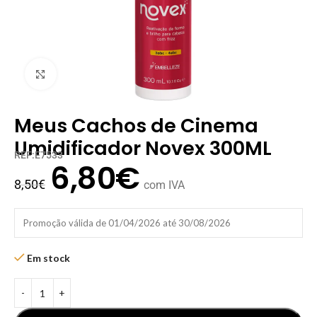
Clique para ampliar
Meus Cachos de Cinema
Umidificador Novex 300ML
REF:E7533
6,80
€
8,50
€
com IVA
Promoção válida de 01/04/2026 até 30/08/2026
Em stock