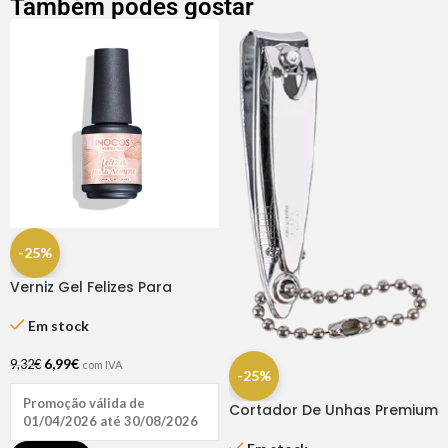
Também podes gostar
-25%
Verniz Gel Felizes Para
Sempre 15ml – Inocos
Em stock
6,99
€
9,32
€
com IVA
-25%
Promoção válida de
Cortador De Unhas Premium
01/04/2026 até 30/08/2026
5,3 Cm – Bifull