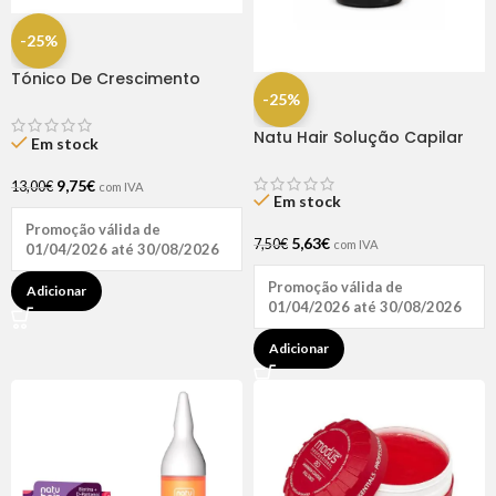
-25%
Tónico De Crescimento
Rapunzel 250ml – Lola
-25%
Natu Hair Solução Capilar
Em stock
D-pantenol 60ml
9,75
€
13,00
€
com IVA
Em stock
Promoção válida de
5,63
€
7,50
€
com IVA
01/04/2026 até 30/08/2026
Promoção válida de
Adicionar
01/04/2026 até 30/08/2026
Adicionar