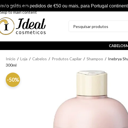
nvio grátis em pedidos de €50 ou mais, para Portugal continent
Skip to navigation
Skip to main content
CABELOS
M
Início
/
Loja
/
Cabelos
/
Produtos Capilar
/
Shampoo
/
Inebrya Sh
300ml
-50%