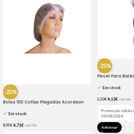
-25%
Pincel Para Bar
Em stock
-25%
4,13
€
5,50
€
com IVA
Bolsa 100 Cofias Plegadas Acordeon
Promoção válida 
Em stock
30/08/2026
6,71
€
8,95
€
com IVA
Adicionar