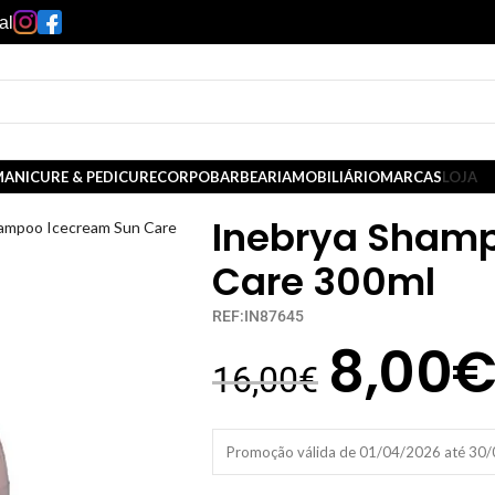
al
ANICURE & PEDICURE
CORPO
BARBEARIA
MOBILIÁRIO
MARCAS
LOJA
Inebrya Shamp
ampoo Icecream Sun Care
Care 300ml
REF:IN87645
8,00
16,00
€
Promoção válida de 01/04/2026 até 30