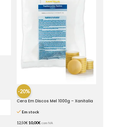
-20%
Cera Em Discos Mel 1000g – Xanitalia
Em stock
10,00
€
12,50
€
com IVA