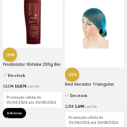
-20%
Finalizador Shitake 200g Bio
Extratus
-25%
Em stock
Red Secador Triangular
10,87
€
13,59
€
com IVA
Elástica Azul
Em stock
Promoção válida de
01/04/2026 até 30/08/2026
1,69
€
2,25
€
com IVA
Adicionar
Promoção válida de
01/04/2026 até 30/08/2026