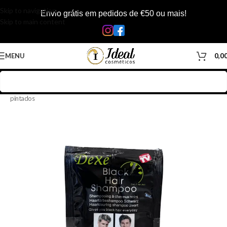
Skip to navigation
Envio grátis em pedidos de €50 ou mais!
Skip to main content
MENU
0,0
Início
/
Loja
/
Cabelos
/
Produtos Capilar
/
Shampoo
/
Shampoo cabelos
pintados