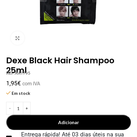
Clique para ampliar
Dexe Black Hair Shampoo
25ml
REF:RA1795
1,95
€
com IVA
Em stock
Adicionar
Entrega rápida! Até 03 dias úteis na sua