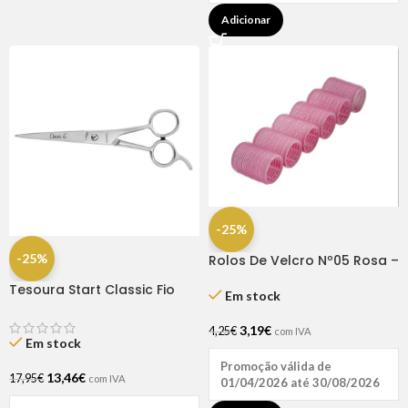
Adicionar
-25%
-25%
Rolos De Velcro Nº05 Rosa –
Dompel
Tesoura Start Classic Fio
Em stock
Laser 6.0 – Dompel
3,19
€
4,25
€
com IVA
Em stock
Promoção válida de
13,46
€
17,95
€
com IVA
01/04/2026 até 30/08/2026