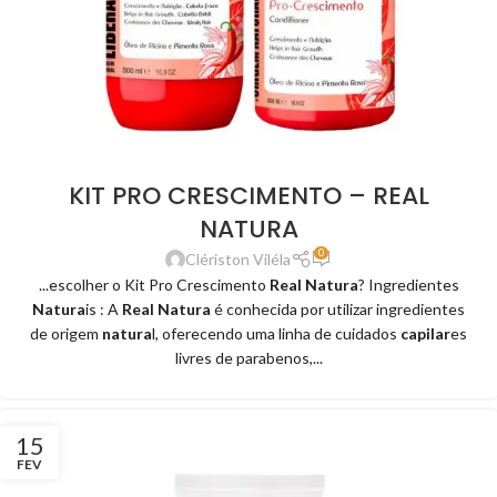
KIT PRO CRESCIMENTO – REAL
NATURA
0
Clériston Viléla
...escolher o Kit Pro Crescimento
Real Natura
? Ingredientes
Natura
is : A
Real Natura
é conhecida por utilizar ingredientes
de origem
natura
l, oferecendo uma linha de cuidados
capilar
es
livres de parabenos,...
15
FEV