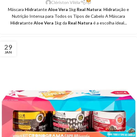
1
Clériston Viléla
Máscara
Hidra
tante
Aloe Vera
1kg
Real Natura
:
Hidra
tação e
Nutrição Intensa para Todos os Tipos de Cabelo A Máscara
Hidra
tante
Aloe Vera
1kg da
Real Natura
é a escolha ideal...
29
JAN