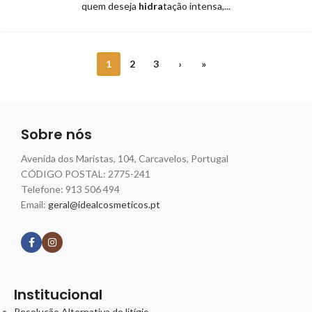
quem deseja
hidra
tação intensa,...
1
2
3
›
»
Sobre nós
Avenida dos Maristas, 104, Carcavelos, Portugal
CÓDIGO POSTAL: 2775-241
Telefone:
913 506 494
Email:
geral@idealcosmeticos.pt
Siga nossas redes
Institucional
Resolução Alternativa de litígio