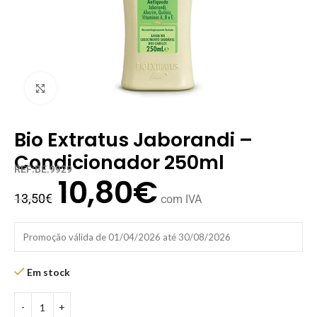
Clique para ampliar
Bio Extratus Jaborandi –
Condicionador 250ml
REF:BE.9929
10,80
€
13,50
€
com IVA
Promoção válida de 01/04/2026 até 30/08/2026
Em stock