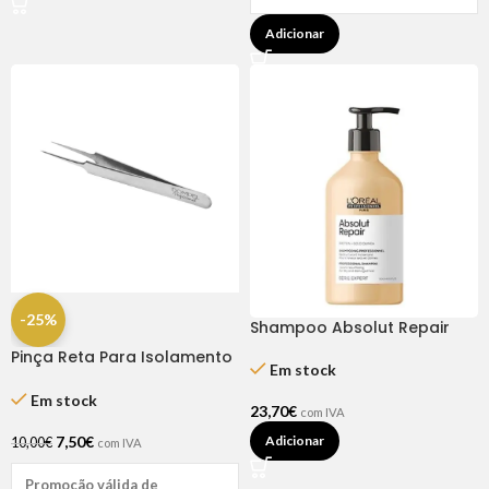
Adicionar
-25%
Shampoo Absolut Repair
500ml – L’Oréal
Pinça Reta Para Isolamento
Em stock
– Dompel
Em stock
23,70
€
com IVA
7,50
€
Adicionar
10,00
€
com IVA
Promoção válida de