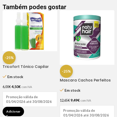
Também podes gostar
-25%
Tricofort Tónico Capilar
-25%
Caixa C/2 Ampolas
Em stock
Mascara Cachos Perfeitos
1kg – Natuhair
4,50
€
6,00
€
com IVA
Em stock
Promoção válida de
9,49
€
12,65
€
com IVA
01/04/2026 até 30/08/2026
Promoção válida de
Adicionar
01/04/2026 até 30/08/2026