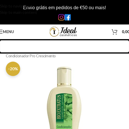
Skip to navigation
Envio grátis em pedidos de €50 ou mais!
Skip to main content
MENU
0,0
Início
/
Loja
/
Cabelos
/
Produtos Capilar
/
Condicionador
/
Condicionador Pro Crescimento
-20%