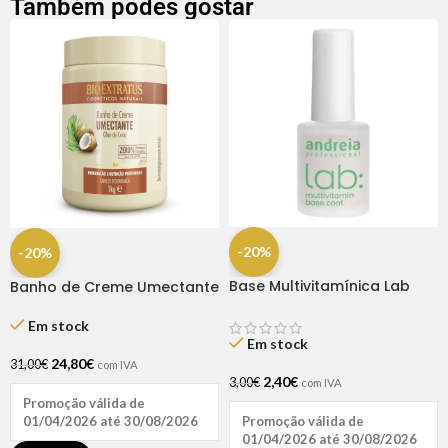
Também podes gostar
-20%
-20%
Base Multivitamínica Lab
Banho de Creme Umectante
10.5ml Andreia
1Kg – Bio Extratus
Em stock
Em stock
24,80
€
31,00
€
com IVA
2,40
€
3,00
€
com IVA
Promoção válida de
Promoção válida de
01/04/2026 até 30/08/2026
01/04/2026 até 30/08/2026