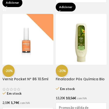
Adicionar
Adicionar
-20%
-20%
Verniz Pocket Nº 86 10.5ml
Finalizador Pós Química Bio
Andreia
Extratus 150gr
Em stock
Em stock
10,56
€
13,20
€
com IVA
1,74
€
2,18
€
com IVA
Promoção válida de