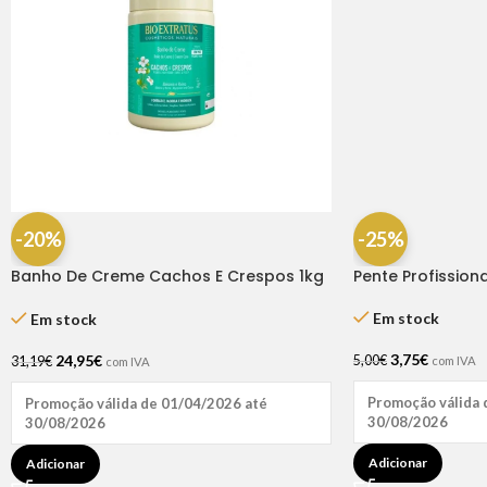
-20%
-25%
Banho De Creme Cachos E Crespos 1kg
Pente Profission
– Bio Extratus
Em stock
Em stock
3,75
€
24,95
€
5,00
€
31,19
€
com IVA
com IVA
Promoção válida 
Promoção válida de 01/04/2026 até
30/08/2026
30/08/2026
Adicionar
Adicionar