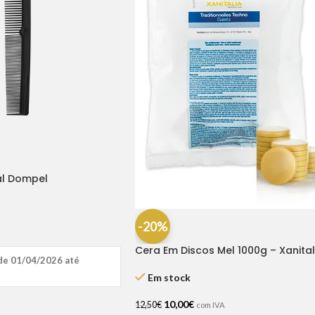
al Dompel
-20%
Cera Em Discos Mel 1000g – Xanital
de 01/04/2026 até
Em stock
10,00
€
12,50
€
com IVA