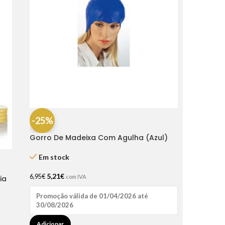
-25%
Gorro De Madeixa Com Agulha (Azul)
Em stock
5,21
€
6,95
€
com IVA
ia
Promoção válida de 01/04/2026 até
30/08/2026
Adicionar