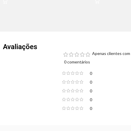
Avaliações
Apenas clientes com 
0 comentários
0
0
0
0
0