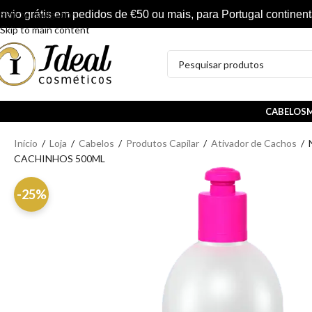
nvio grátis em pedidos de €50 ou mais, para Portugal continent
Skip to navigation
Skip to main content
CABELOS
M
Início
/
Loja
/
Cabelos
/
Produtos Capilar
/
Ativador de Cachos
/
CACHINHOS 500ML
-25%