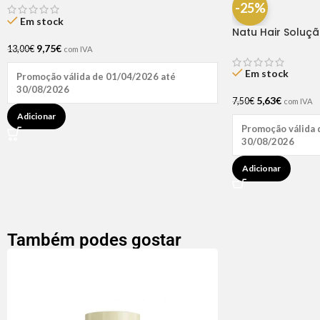
-25%
Em stock
Natu Hair Soluç
60ml
9,75
€
13,00
€
com IVA
Em stock
Promoção válida de 01/04/2026 até
30/08/2026
5,63
€
7,50
€
com IVA
Adicionar
Promoção válida 
30/08/2026
Adicionar
Também podes gostar