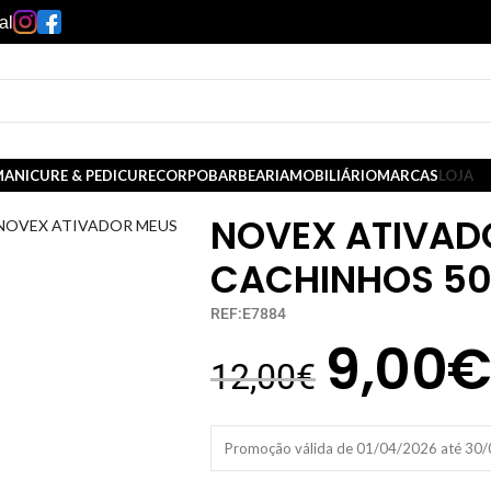
al
ANICURE & PEDICURE
CORPO
BARBEARIA
MOBILIÁRIO
MARCAS
LOJA
NOVEX ATIVAD
NOVEX ATIVADOR MEUS
CACHINHOS 5
REF:E7884
9,00
12,00
€
Promoção válida de 01/04/2026 até 30