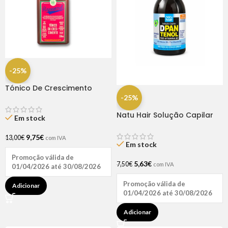
-25%
Tónico De Crescimento
Rapunzel 250ml – Lola
-25%
Natu Hair Solução Capilar
Em stock
D-pantenol 60ml
9,75
€
13,00
€
com IVA
Em stock
Promoção válida de
5,63
€
7,50
€
com IVA
01/04/2026 até 30/08/2026
Promoção válida de
Adicionar
01/04/2026 até 30/08/2026
Adicionar