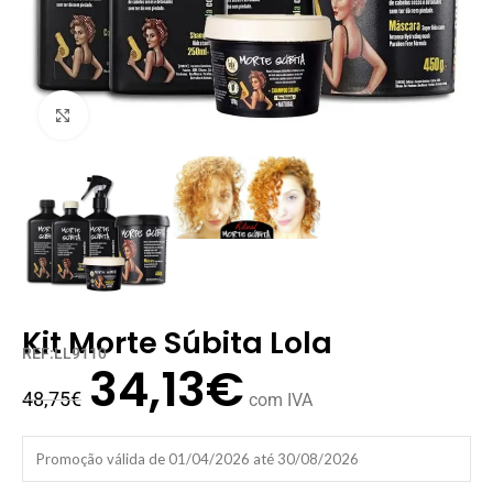
Clique para ampliar
Kit Morte Súbita Lola
REF:LL9110
34,13
€
48,75
€
com IVA
Promoção válida de 01/04/2026 até 30/08/2026