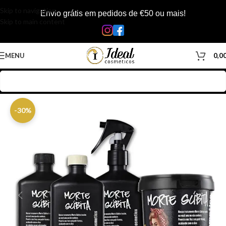
Skip to navigation
Envio grátis em pedidos de €50 ou mais!
Skip to main content
MENU
0,0
Início
/
Loja
/
Cabelos
/
Kits
/
Kit Lola
-30%