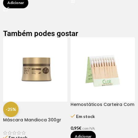
Adicionar
Também podes gostar
Hemostáticos Carteira Com
-25%
20 Sticks – Cloe’
Em stock
Máscara Mandioca 300gr
Haskell
0,95
€
com IVA
Adicionar
Em stock