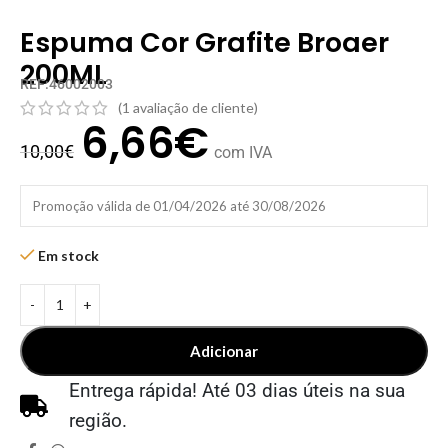
Espuma Cor Grafite Broaer
200ML
REF:46002003
(
1
avaliação de cliente)
6,66
€
10,00
€
com IVA
Promoção válida de 01/04/2026 até 30/08/2026
Em stock
Adicionar
Entrega rápida! Até 03 dias úteis na sua
região.