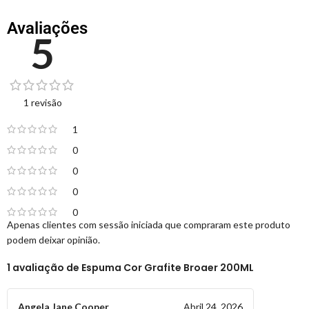
Avaliações
5
1 revisão
1
0
0
0
0
Apenas clientes com sessão iniciada que compraram este produto
podem deixar opinião.
1 avaliação de
Espuma Cor Grafite Broaer 200ML
Angela Jane Cooper
Abril 24, 2026