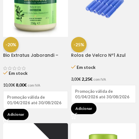
-20%
-25%
Bio Extratus Jaborandi –
Rolos de Velcro Nº1 Azul
Máscara 250gr
Escuro 15mm – 12 Unidades |
Dompel
Em stock
Em stock
2,25
€
3,00
€
com IVA
8,00
€
10,00
€
com IVA
Promoção válida de
01/04/2026 até 30/08/2026
Promoção válida de
01/04/2026 até 30/08/2026
Adicionar
Adicionar