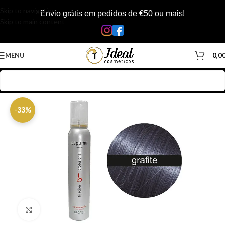
Skip to navigation
Envio grátis em pedidos de €50 ou mais!
Skip to main content
MENU
0,0
Início
/
Loja
/
Cabelos
/
Produtos Capilar
-33%
Clique para ampliar