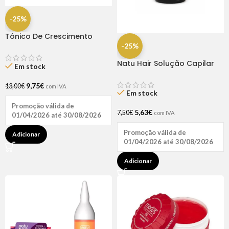
-25%
Tónico De Crescimento
Rapunzel 250ml – Lola
-25%
Natu Hair Solução Capilar
Em stock
D-pantenol 60ml
9,75
€
13,00
€
com IVA
Em stock
Promoção válida de
5,63
€
7,50
€
com IVA
01/04/2026 até 30/08/2026
Promoção válida de
Adicionar
01/04/2026 até 30/08/2026
Adicionar