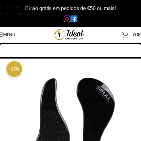
Skip to navigation
Envio grátis em pedidos de €50 ou mais!
Skip to main content
MENU
0,0
Início
/
Loja
/
Cabelos
/
Acessórios Cabelos
/
Escovas/Pentes
-25%