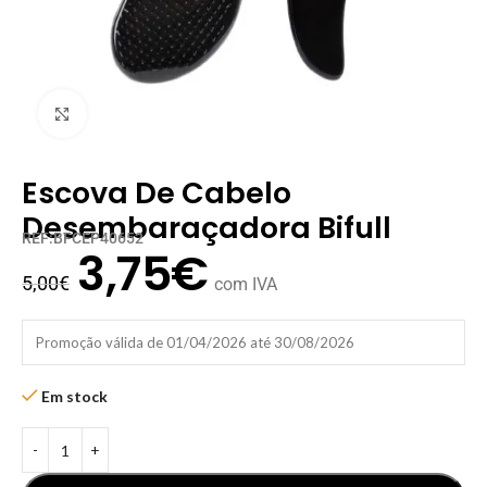
Clique para ampliar
Escova De Cabelo
Desembaraçadora Bifull
REF:BFCEP40652
3,75
€
5,00
€
com IVA
Promoção válida de 01/04/2026 até 30/08/2026
Em stock