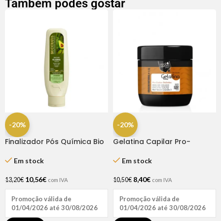
Também podes gostar
-20%
-20%
Finalizador Pós Química Bio
Gelatina Capilar Pro-
Extratus 150gr
cachos Definidos 500ml
Em stock
Em stock
10,56
€
8,40
€
13,20
€
10,50
€
com IVA
com IVA
Promoção válida de
Promoção válida de
01/04/2026 até 30/08/2026
01/04/2026 até 30/08/2026