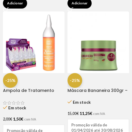
Adicionar
Adicionar
-25%
-25%
Ampola de Tratamento
Máscara Bananeira 300gr –
Biotina + D-Pantenol Natu
Haskell
Hair (1 UNIDADE)
Em stock
Em stock
11,25
€
15,00
€
com IVA
1,50
€
2,00
€
com IVA
Promoção válida de
01/04/2026 até 30/08/2026
Promoção válida de