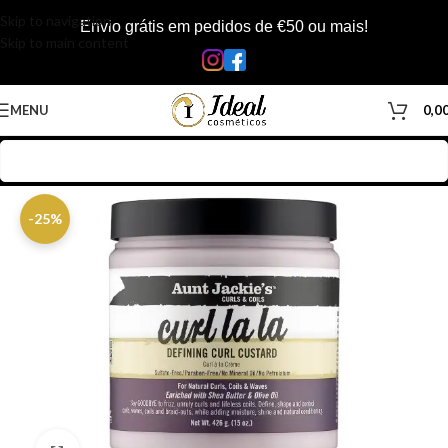
Skip to navigation
Envio grátis em pedidos de €50 ou mais!
Skip to main content
MENU
0,0
Início
/
Loja
/
Cabelos
/
Produtos Capilar
/
Ativador de Cachos
-25%