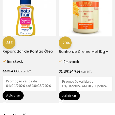
-25%
-20%
Reparador de Pontas Óleo
Banho de Creme Mel 1Kg –
de Argan 30ml Natu Hair
Bio Extratus
Em stock
Em stock
4,88
€
24,95
€
6,50
€
31,19
€
com IVA
com IVA
Promoção válida de
Promoção válida de
01/04/2026 até 30/08/2026
01/04/2026 até 30/08/2026
Adicionar
Adicionar