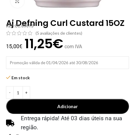
Clique para ampliar
Aj Defning Curl Custard 15OZ
REF:CC.69615
(
5
avaliações de clientes)
11,25
€
15,00
€
com IVA
Promoção válida de 01/04/2026 até 30/08/2026
Em stock
Adicionar
Entrega rápida! Até 03 dias úteis na sua
região.