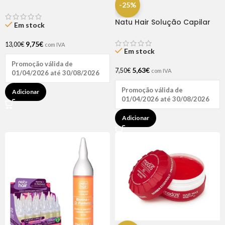
Rapunzel 250ml – Lola
-25%
Natu Hair Solução Capilar
Em stock
D-pantenol 60ml
9,75
€
13,00
€
com IVA
Em stock
Promoção válida de
5,63
€
7,50
€
com IVA
01/04/2026 até 30/08/2026
Promoção válida de
Adicionar
01/04/2026 até 30/08/2026
Adicionar