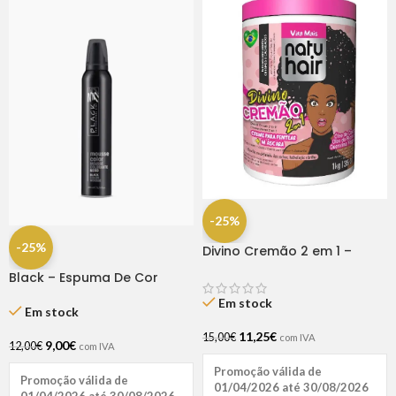
-25%
-25%
Divino Cremão 2 em 1 –
Creme para Pentear +
Black – Espuma De Cor
Creme de Hidratação 1kg
Preto 200 Ml
Natu Hair
Em stock
Em stock
11,25
€
15,00
€
com IVA
9,00
€
12,00
€
com IVA
Promoção válida de
Promoção válida de
01/04/2026 até 30/08/2026