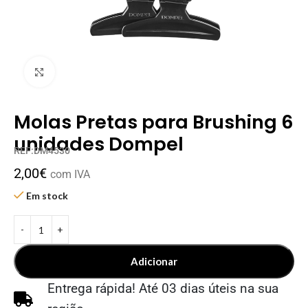
Clique para ampliar
Molas Pretas para Brushing 6
unidades Dompel
REF:DM4530
2,00
€
com IVA
Em stock
Adicionar
Entrega rápida! Até 03 dias úteis na sua