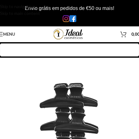
Skip to navigation
Envio grátis em pedidos de €50 ou mais!
Skip to main content
MENU
0,0
Início
/
Loja
/
Cabelos
/
Acessórios Cabelos
/
Molas/Elásticos/Grampo