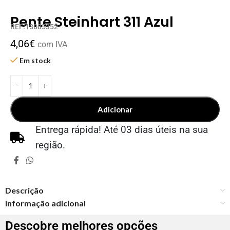
Pente Steinhart 311 Azul
REF:13005352
4,06
€
com IVA
Em stock
Adicionar
Entrega rápida! Até 03 dias úteis na sua
região.
Descrição
Informação adicional
Descobre melhores opções