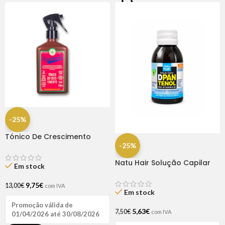
-25%
Tónico De Crescimento
Rapunzel 250ml – Lola
-25%
Natu Hair Solução Capilar
Em stock
D-pantenol 60ml
9,75
€
13,00
€
com IVA
Em stock
Promoção válida de
5,63
€
7,50
€
com IVA
01/04/2026 até 30/08/2026