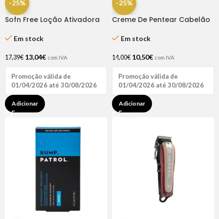
-25%
-25%
Sofn Free Loção Ativadora
Creme De Pentear Cabelão
2×1 1L
Que Eu Quero 1kg – Natuhair
Em stock
Em stock
13,04
€
10,50
€
17,39
€
14,00
€
com IVA
com IVA
Promoção válida de
Promoção válida de
01/04/2026 até 30/08/2026
01/04/2026 até 30/08/2026
Adicionar
Adicionar