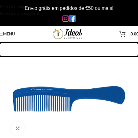
Skip to navigation
Envio grátis em pedidos de €50 ou mais!
Skip to main content
MENU
0,0
Início
/
Loja
/
Cabelos
/
Acessórios Cabelos
/
Escovas/Pentes
Clique para ampliar