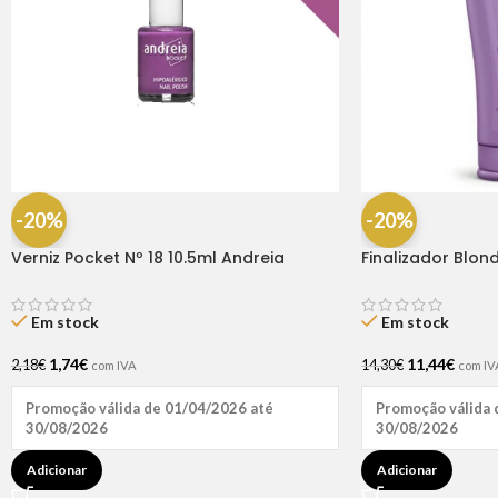
-20%
-20%
Verniz Pocket Nº 18 10.5ml Andreia
Finalizador Blon
Em stock
Em stock
1,74
€
11,44
€
2,18
€
14,30
€
com IVA
com IV
Promoção válida de 01/04/2026 até
Promoção válida 
30/08/2026
30/08/2026
Adicionar
Adicionar