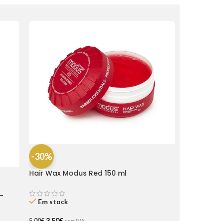
-30%
Hair Wax Modus Red 150 ml
-
Em stock
3,50
€
5,00
€
com IVA