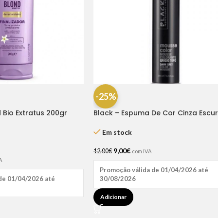
-25%
d Bio Extratus 200gr
Black – Espuma De Cor Cinza Escu
200 Ml
Em stock
9,00
€
12,00
€
com IVA
A
Promoção válida de 01/04/2026 até
30/08/2026
de 01/04/2026 até
Adicionar