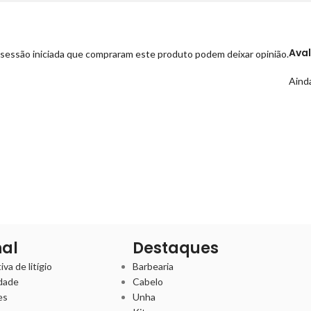
Ava
sessão iniciada que compraram este produto podem deixar opinião.
Ainda
nal
Destaques
va de litígio
Barbearia
idade
Cabelo
es
Unha