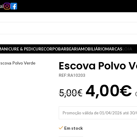
al
ANICURE & PEDICURE
CORPO
BARBEARIA
MOBILIÁRIO
MARCAS
LOJA
Escova Polvo 
scova Polvo Verde
REF:RA10203
4,00
€
5,00
€
Promoção válida de 01/04/2026 até 30
Em stock