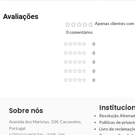
Avaliações
Apenas clientes com 
0 comentários
0
0
0
0
0
Institucio
Sobre nós
Resolução Alternati
Avenida dos Maristas, 104, Carcavelos,
Políticas de privac
Portugal
Livro de reclamaçõ
CÓDIGO POSTAL: 2775-241