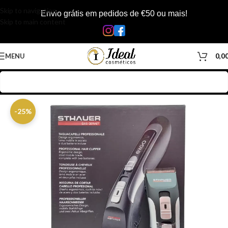
Skip to navigation
Envio grátis em pedidos de €50 ou mais!
Skip to main content
MENU
0,0
Início
/
Loja
/
Barbearia
/
Equipamentos Barbearia
/
Maquina de Corte
-25%