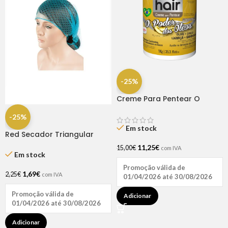
-25%
Creme Para Pentear O
Poder Dos Óleos 1kg – Natu
-25%
Hair
Em stock
Red Secador Triangular
Elástica Azul
11,25
€
15,00
€
com IVA
Em stock
Promoção válida de
1,69
€
2,25
€
com IVA
01/04/2026 até 30/08/2026
Promoção válida de
Adicionar
01/04/2026 até 30/08/2026
Adicionar