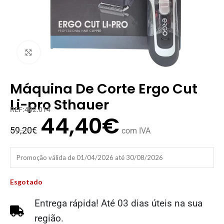
Clique para ampliar
Máquina De Corte Ergo Cut
Li-pro Sthauer
REF:402.014
44,40
€
59,20
€
com IVA
Promoção válida de 01/04/2026 até 30/08/2026
Esgotado
Entrega rápida! Até 03 dias úteis na sua
região.