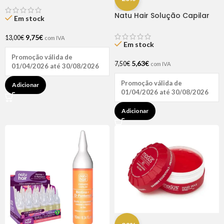
Natu Hair Solução Capilar
Em stock
D-pantenol 60ml
9,75
€
13,00
€
com IVA
Em stock
Promoção válida de
5,63
€
7,50
€
com IVA
01/04/2026 até 30/08/2026
Promoção válida de
Adicionar
01/04/2026 até 30/08/2026
Adicionar