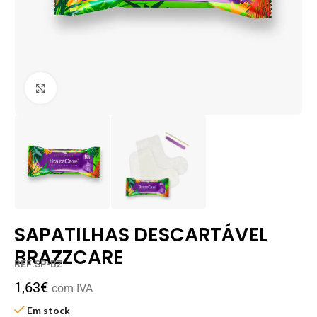
Clique para ampliar
SAPATILHAS DESCARTÁVEL
BRAZZCARE
REF:SP-BZ
1,63
€
com IVA
Em stock