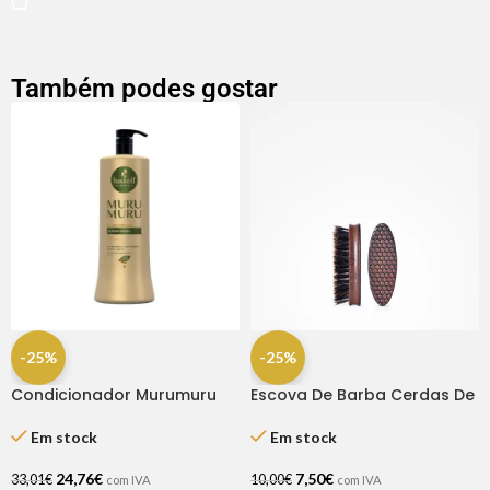
Também podes gostar
-25%
-25%
Condicionador Murumuru
Escova De Barba Cerdas De
1litro – Haskell
Javali Bifulll
Em stock
Em stock
24,76
€
7,50
€
33,01
€
10,00
€
com IVA
com IVA