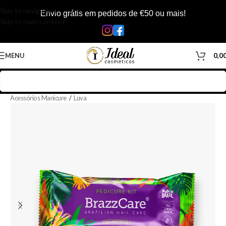
Skip to navigation
Envio grátis em pedidos de €50 ou mais!
Skip to main content
MENU
0,0
Início
/
Loja
/
Manicure & Pedicure
/
Material de Manicure & Pedicure
/
Acessórios Manicure
/
Luva