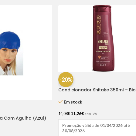
-20%
Condicionador Shitake 350ml – Bio
Extratus
Em stock
11,26
€
14,08
€
com IVA
a Com Agulha (Azul)
Promoção válida de 01/04/2026 até
30/08/2026