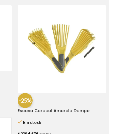
-25%
Escova Caracol Amarelo Dompel
Em stock
4,50
€
6,00
€
com IVA