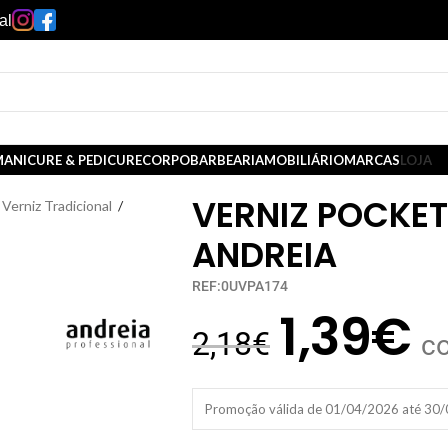
al
ANICURE & PEDICURE
CORPO
BARBEARIA
MOBILIÁRIO
MARCAS
LOJA
VERNIZ POCKET
Verniz Tradicional
/
ANDREIA
REF:0UVPA174
1,39
€
2,18
€
c
Promoção válida de 01/04/2026 até 30