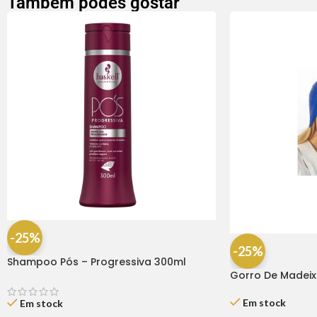
Também podes gostar
-25%
-25%
Shampoo Pós – Progressiva 300ml
Haskell
Gorro De Madeix
Em stock
Em stock