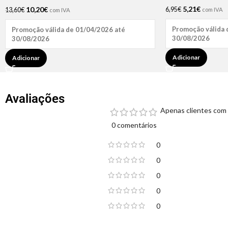
5,21
€
10,20
€
6,95
€
13,60
€
com IVA
com IVA
Promoção válida 
Promoção válida de 01/04/2026 até
30/08/2026
30/08/2026
Adicionar
Adicionar
Avaliações
Apenas clientes com 
0 comentários
0
0
0
0
0