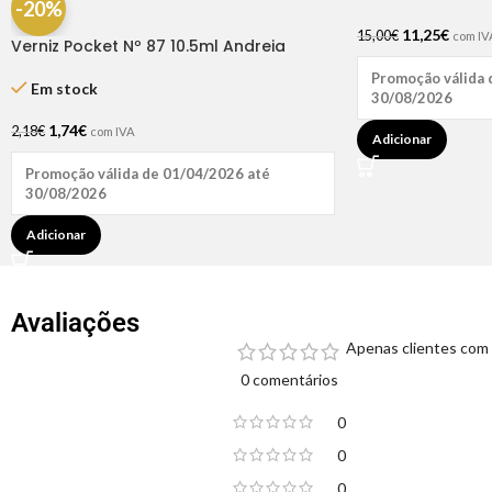
-20%
11,25
€
15,00
€
com IV
Verniz Pocket Nº 87 10.5ml Andreia
Promoção válida 
Em stock
30/08/2026
1,74
€
2,18
€
com IVA
Adicionar
Promoção válida de 01/04/2026 até
30/08/2026
Adicionar
Avaliações
Apenas clientes com 
0 comentários
0
0
0