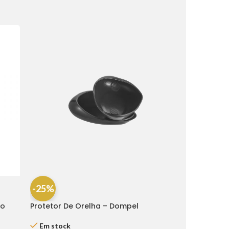
-25%
ro
Protetor De Orelha – Dompel
Em stock