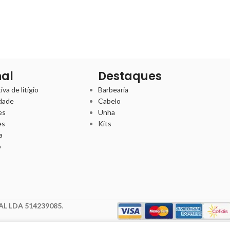
nal
Destaques
va de litígio
Barbearia
idade
Cabelo
es
Unha
es
Kits
a
o
L LDA 514239085
.