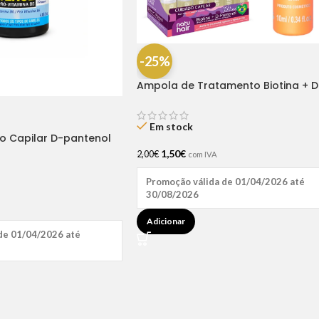
-25%
Ampola de Tratamento Biotina + D
Pantenol Natu Hair (1 UNIDADE)
Em stock
ão Capilar D-pantenol
1,50
€
2,00
€
com IVA
Promoção válida de 01/04/2026 até
30/08/2026
Adicionar
de 01/04/2026 até