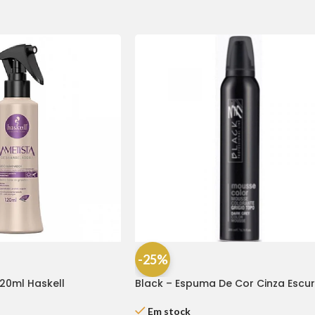
-25%
120ml Haskell
Black – Espuma De Cor Cinza Escu
200 Ml
Em stock