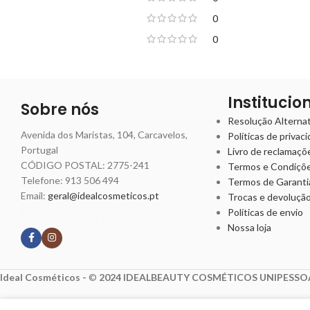
0
0
Institucio
Sobre nós
Resolução Alternati
Avenida dos Maristas, 104, Carcavelos,
Políticas de privac
Portugal
Livro de reclamaçõ
CÓDIGO POSTAL: 2775-241
Termos e Condiçõ
Telefone:
913 506 494
Termos de Garanti
Email:
geral@idealcosmeticos.pt
Trocas e devoluçã
Siga nossas redes
Políticas de envio
Nossa loja
Ideal Cosméticos -
©
2024 IDEALBEAUTY COSMÉTICOS UNIPESSOA