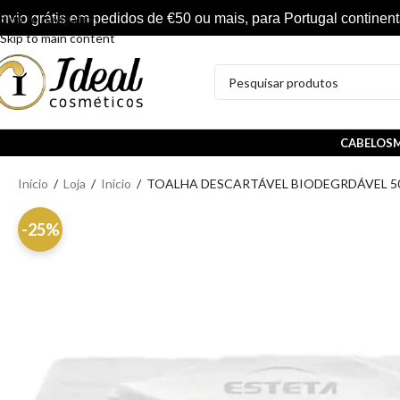
nvio grátis em pedidos de €50 ou mais, para Portugal continent
Skip to navigation
Skip to main content
CABELOS
M
Início
/
Loja
/
Inicio
/
TOALHA DESCARTÁVEL BIODEGRDÁVEL 50
-25%