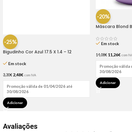
-20%
Máscara Blond B
-25%
Em stock
Bigudinho Cor Azul 17.5 X 1.4 – 12
11,26
€
14,08
€
com IV
Unidades
Em stock
Promoção válida 
30/08/2026
2,48
€
3,30
€
com IVA
Adicionar
Promoção válida de 01/04/2026 até
30/08/2026
Adicionar
Avaliações