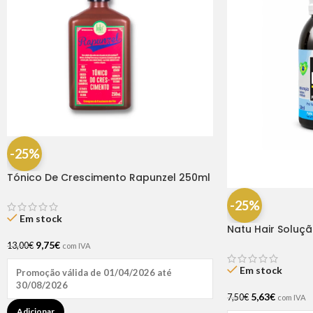
-25%
Tónico De Crescimento Rapunzel 250ml
– Lola
-25%
Em stock
Natu Hair Soluç
60ml
9,75
€
13,00
€
com IVA
Em stock
Promoção válida de 01/04/2026 até
30/08/2026
5,63
€
7,50
€
com IVA
Adicionar