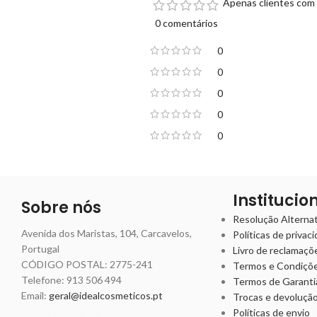
Apenas clientes com 
0 comentários
0
0
0
0
0
Institucio
Sobre nós
Resolução Alternati
Avenida dos Maristas, 104, Carcavelos,
Políticas de privac
Portugal
Livro de reclamaçõ
CÓDIGO POSTAL: 2775-241
Termos e Condiçõ
Telefone:
913 506 494
Termos de Garanti
Email:
geral@idealcosmeticos.pt
Trocas e devoluçã
Siga nossas redes
Políticas de envio