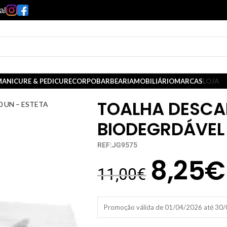
al
ANICURE & PEDICURE
CORPO
BARBEARIA
MOBILIÁRIO
MARCAS
LOJA
TOALHA DESCA
 UN – ESTETA
BIODEGRDÁVEL 
REF:JG9575
8,25
€
11,00
€
Promoção válida de 01/04/2026 até 30