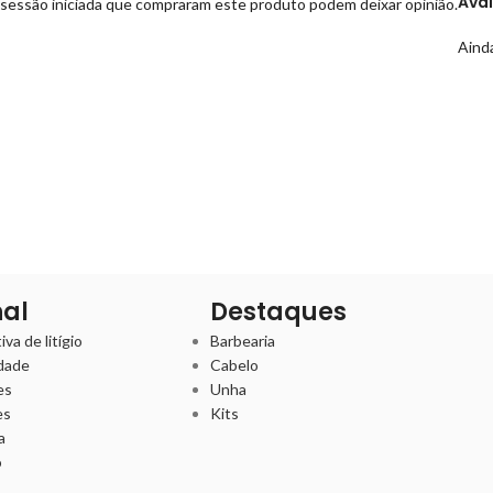
Ava
sessão iniciada que compraram este produto podem deixar opinião.
Ainda
nal
Destaques
va de litígio
Barbearia
idade
Cabelo
es
Unha
es
Kits
a
o