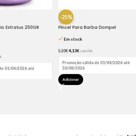
-25%
io Extratus 250GR
Pincel Para Barba Dompel
Em stock
4,13
€
5,50
€
com IVA
A
Promoção válida de 01/04/2026 até
30/08/2026
de 01/04/2026 até
Adicionar