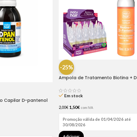
-25%
Ampola de Tratamento Biotina + D
Pantenol Natu Hair (1 UNIDADE)
Em stock
ão Capilar D-pantenol
1,50
€
2,00
€
com IVA
Promoção válida de 01/04/2026 até
30/08/2026
Adicionar