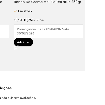
da
Banho De Creme Mel Bio Extratus 250gr
Em stock
10,76
€
13,45
€
com IVA
Promoção válida de 01/04/2026 até
30/08/2026
Adicionar
liações
 não existem avaliações.