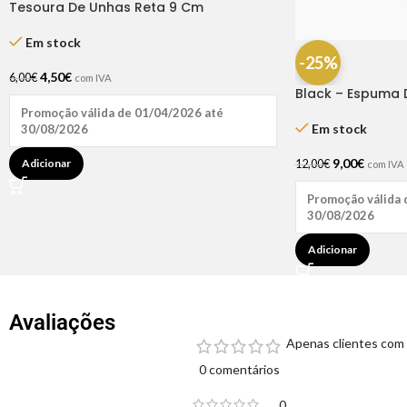
Tesoura De Unhas Reta 9 Cm
Em stock
-25%
4,50
€
6,00
€
com IVA
Black – Espuma 
Promoção válida de 01/04/2026 até
Em stock
30/08/2026
9,00
€
Adicionar
12,00
€
com IVA
Promoção válida 
30/08/2026
Adicionar
Avaliações
Apenas clientes com 
0 comentários
0