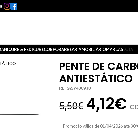
al
ANICURE & PEDICURE
CORPO
BARBEARIA
MOBILIÁRIO
MARCAS
LOJA
PENTE DE CAR
STÁTICO
ANTIESTÁTICO
REF:ASV400930
4,12
€
5,50
€
c
Promoção válida de 01/04/2026 até 30