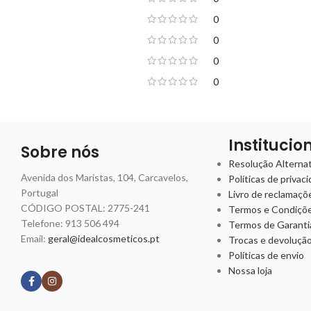
0
0
0
0
Institucio
Sobre nós
Resolução Alternati
Avenida dos Maristas, 104, Carcavelos,
Políticas de privac
Portugal
Livro de reclamaçõ
CÓDIGO POSTAL: 2775-241
Termos e Condiçõ
Telefone:
913 506 494
Termos de Garanti
Email:
geral@idealcosmeticos.pt
Trocas e devoluçã
Siga nossas redes
Políticas de envio
Nossa loja