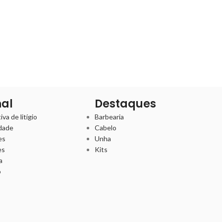
nal
Destaques
va de litígio
Barbearia
idade
Cabelo
es
Unha
es
Kits
a
o