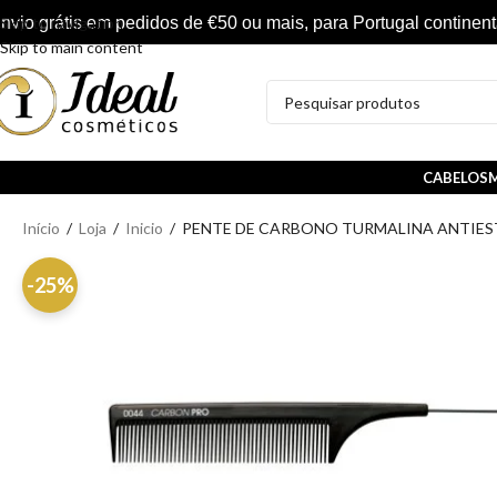
nvio grátis em pedidos de €50 ou mais, para Portugal continent
Skip to navigation
Skip to main content
CABELOS
M
Início
/
Loja
/
Inicio
/
PENTE DE CARBONO TURMALINA ANTIE
-25%