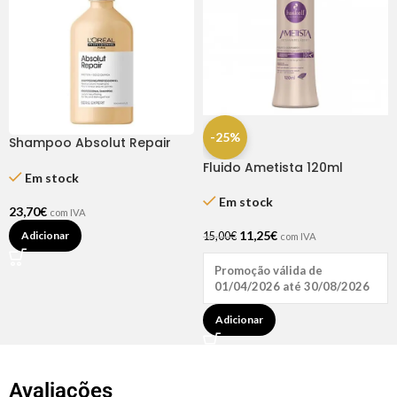
-25%
Shampoo Absolut Repair
500ml – L’Oréal
Fluido Ametista 120ml
Em stock
Haskell
Em stock
23,70
€
com IVA
11,25
€
Adicionar
15,00
€
com IVA
Promoção válida de
01/04/2026 até 30/08/2026
Adicionar
Avaliações