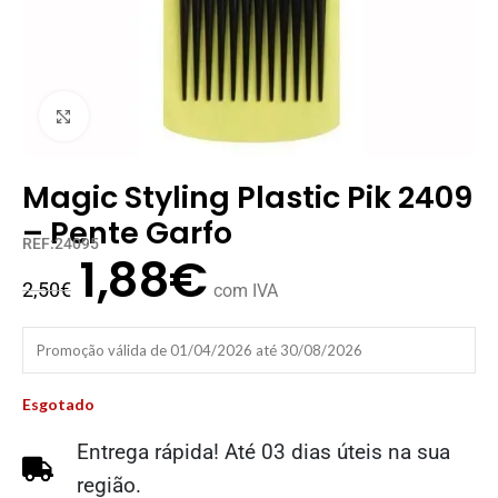
Clique para ampliar
Magic Styling Plastic Pik 2409
– Pente Garfo
REF:24095
1,88
€
2,50
€
com IVA
Promoção válida de 01/04/2026 até 30/08/2026
Esgotado
Entrega rápida! Até 03 dias úteis na sua
região.