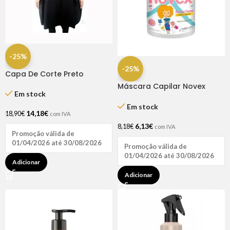
-25%
-25%
Capa De Corte Preto
Poliester – 125x145cm
Máscara Capilar Novex
Lovecape
Em stock
Meus Cachinhos 400gr
Em stock
14,18
€
18,90
€
com IVA
6,13
€
8,18
€
com IVA
Promoção válida de
01/04/2026 até 30/08/2026
Promoção válida de
01/04/2026 até 30/08/2026
Adicionar
Adicionar