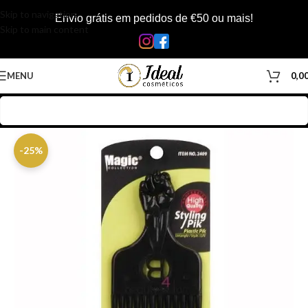
Skip to navigation
Envio grátis em pedidos de €50 ou mais!
Skip to main content
MENU
0,0
Início
/
Loja
/
Inicio
-25%