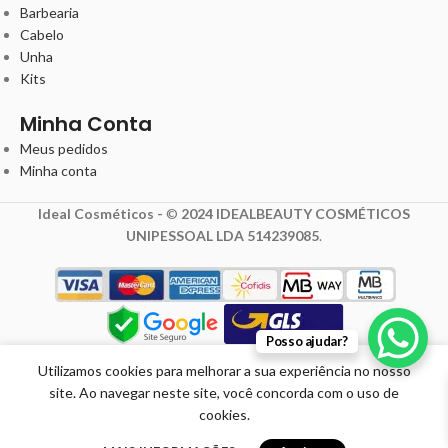
Barbearia
Cabelo
Unha
Kits
Minha Conta
Meus pedidos
Minha conta
Ideal Cosméticos -
©
2024 IDEALBEAUTY COSMÉTICOS
UNIPESSOAL LDA 514239085
.
Posso ajudar?
1,88
€
2,50
€
Utilizamos cookies para melhorar a sua experiência no nosso
com IVA
site. Ao navegar neste site, você concorda com o uso de
Magic Styling Plastic
cookies.
Pik 2409 – Pente
Esgotado
Promoção válida
Garfo
omoções
Loja Física
Carrinho
Minha conta
de 01/04/2026