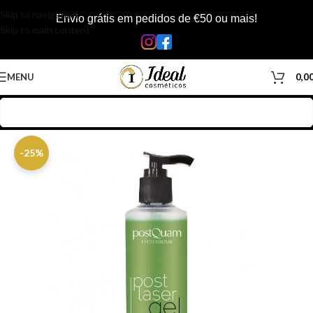
Skip to navigation
Envio grátis em pedidos de €50 ou mais!
Skip to main content
MENU
0,0
Início
/
Loja
/
Inicio
-25%