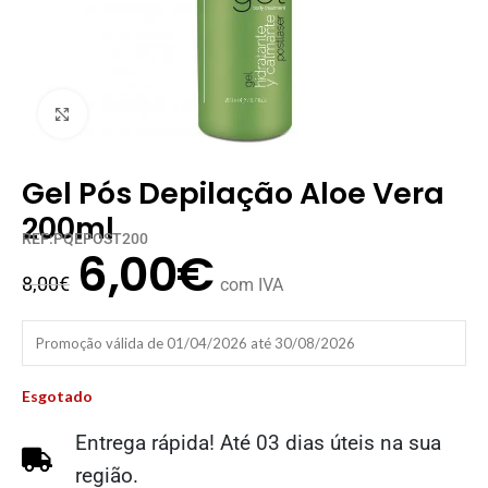
Clique para ampliar
Gel Pós Depilação Aloe Vera
200ml
REF:PQEPOST200
6,00
€
8,00
€
com IVA
Promoção válida de 01/04/2026 até 30/08/2026
Esgotado
Entrega rápida! Até 03 dias úteis na sua
região.