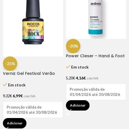
-20%
Power Cleser – Hand & Foot
Gel Cleanser
-25%
Em stock
Verniz Gel Festival Verão
4,16
€
Amarelo Rock 15ml – Inocos
5,20
€
com IVA
Em stock
Promoção válida de
01/04/2026 até 30/08/2026
6,99
€
9,32
€
com IVA
Adicionar
Promoção válida de
01/04/2026 até 30/08/2026
Adicionar