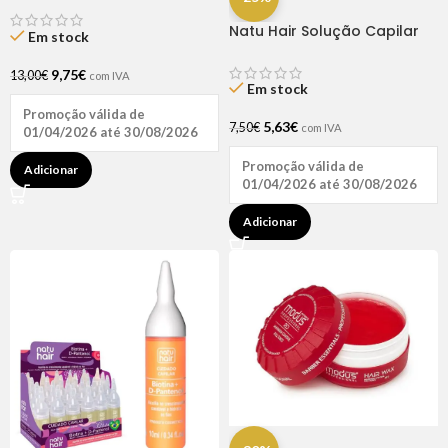
Natu Hair Solução Capilar
Em stock
D-pantenol 60ml
9,75
€
13,00
€
com IVA
Em stock
Promoção válida de
5,63
€
7,50
€
com IVA
01/04/2026 até 30/08/2026
Promoção válida de
Adicionar
01/04/2026 até 30/08/2026
Adicionar