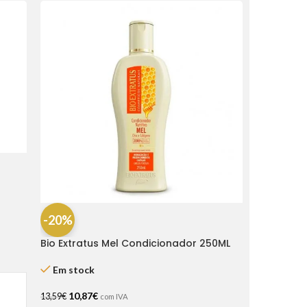
-20%
Bio Extratus Mel Condicionador 250ML
Em stock
10,87
€
13,59
€
com IVA