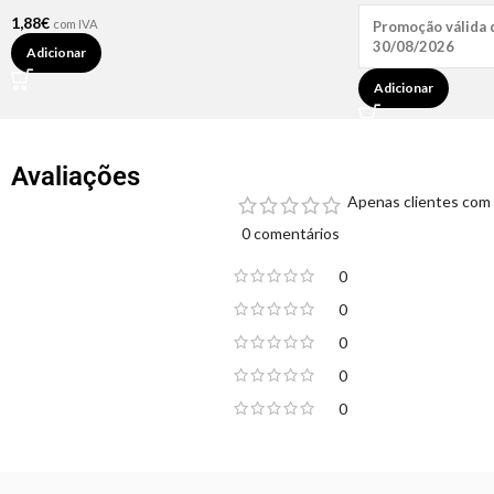
1,88
€
com IVA
Promoção válida 
30/08/2026
Adicionar
Adicionar
Avaliações
Apenas clientes com 
0 comentários
0
0
0
0
0