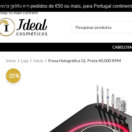
nvio grátis em pedidos de €50 ou mais, para Portugal continent
Skip to navigation
Skip to main content
CABELOS
M
Início
/
Loja
/
Inicio
/
Fresa Holográfica GL Preta 40.000 RPM
-25%