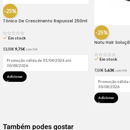
-25%
Tónico De Crescimento Rapunzel 250ml
– Lola
-25%
Em stock
Natu Hair Soluç
60ml
9,75
€
13,00
€
com IVA
Em stock
Promoção válida de 01/04/2026 até
30/08/2026
5,63
€
7,50
€
com IVA
Adicionar
Promoção válida 
30/08/2026
Adicionar
Também podes gostar