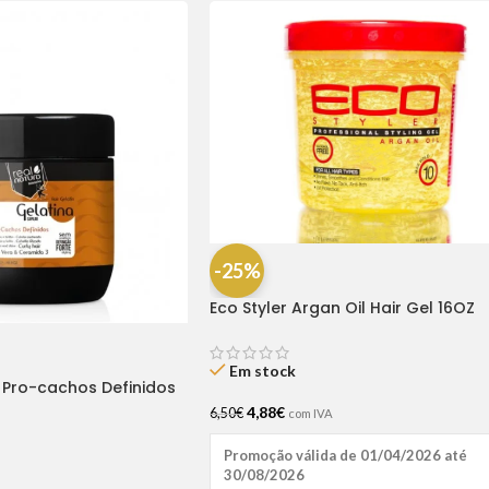
-25%
Eco Styler Argan Oil Hair Gel 16OZ
Em stock
 Pro-cachos Definidos
4,88
€
6,50
€
com IVA
Promoção válida de 01/04/2026 até
30/08/2026