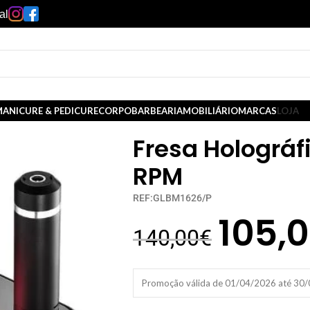
al
ANICURE & PEDICURE
CORPO
BARBEARIA
MOBILIÁRIO
MARCAS
LOJA
Fresa Holográf
RPM
REF:GLBM1626/P
105,
140,00
€
Promoção válida de 01/04/2026 até 30