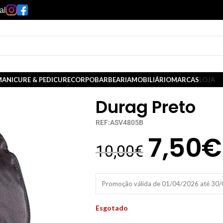
al
ANICURE & PEDICURE
CORPO
BARBEARIA
MOBILIÁRIO
MARCAS
LOJA
Durag Preto
REF:ASV4805B
7,50
€
10,00
€
Promoção válida de 01/04/2026 até 30
Esgotado