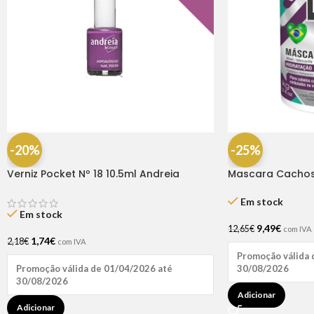
-20%
-25%
Verniz Pocket Nº 18 10.5ml Andreia
Mascara Cachos 
Natuhair
Em stock
Em stock
9,49
€
12,65
€
com IVA
1,74
€
2,18
€
com IVA
Promoção válida 
30/08/2026
Promoção válida de 01/04/2026 até
30/08/2026
Adicionar
Adicionar