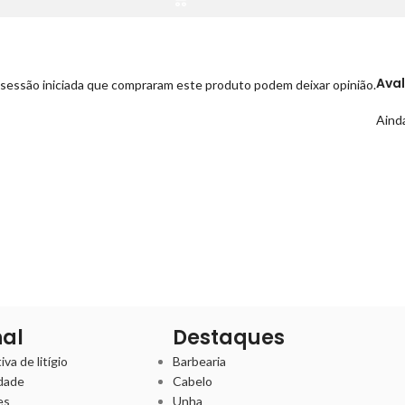
Ava
sessão iniciada que compraram este produto podem deixar opinião.
Ainda
nal
Destaques
va de litígio
Barbearia
idade
Cabelo
es
Unha