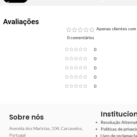
Avaliações
Apenas clientes com 
0 comentários
0
0
0
0
0
Institucio
Sobre nós
Resolução Alternati
Avenida dos Maristas, 104, Carcavelos,
Políticas de privac
Portugal
Livro de reclamaçõ