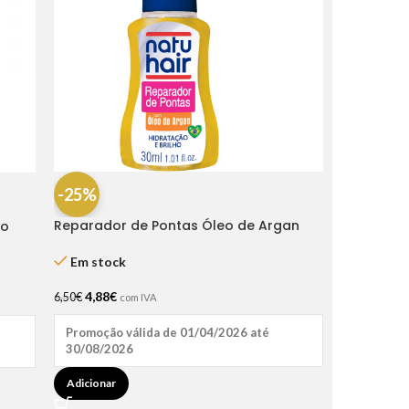
-25%
Reparador de Pontas Óleo de Argan
ro
30ml Natu Hair
Em stock
4,88
€
6,50
€
com IVA
Promoção válida de 01/04/2026 até
30/08/2026
Adicionar