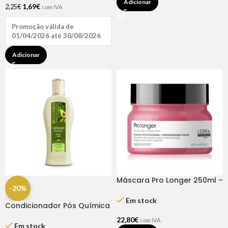
Adicionar
1,69
€
2,25
€
com IVA
Promoção válida de
01/04/2026 até 30/08/2026
Adicionar
Máscara Pro Longer 250ml –
-20%
Série Expert L’Oréal
Em stock
Condicionador Pós Química
Bio Extratus 250ml
22,80
€
com IVA
Em stock