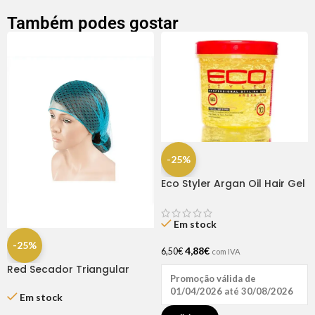
Também podes gostar
-25%
Eco Styler Argan Oil Hair Gel
16OZ
Em stock
-25%
4,88
€
6,50
€
com IVA
Red Secador Triangular
Promoção válida de
Elástica Azul
01/04/2026 até 30/08/2026
Em stock