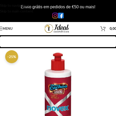
Skip to navigation
Envio grátis em pedidos de €50 ou mais!
Skip to main content
MENU
0,0
Início
/
Loja
/
Cabelos
/
Produtos Capilar
/
Ativador de Cachos
-25%