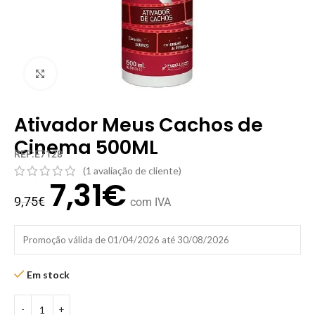
Clique para ampliar
Ativador Meus Cachos de
Cinema 500ML
REF:E7128
(
1
avaliação de cliente)
7,31
€
9,75
€
com IVA
Promoção válida de 01/04/2026 até 30/08/2026
Em stock