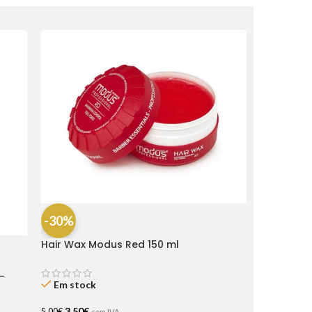
-30%
Hair Wax Modus Red 150 ml
-
Em stock
3,50
€
5,00
€
com IVA