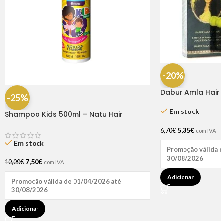
-20%
Dabur Amla Hair 
-25%
Em stock
Shampoo Kids 500ml – Natu Hair
5,35
€
6,70
€
com IVA
Em stock
Promoção válida 
30/08/2026
7,50
€
10,00
€
com IVA
Adicionar
Promoção válida de 01/04/2026 até
30/08/2026
Adicionar