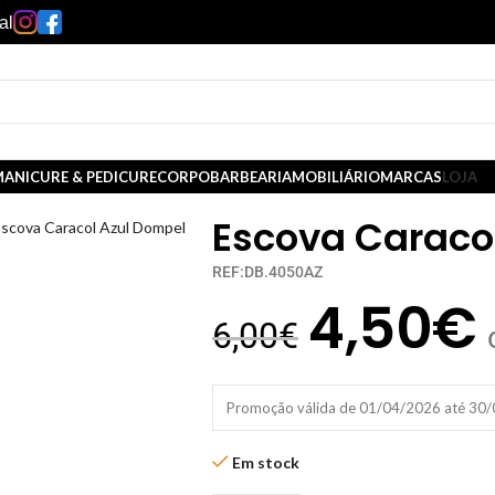
al
ANICURE & PEDICURE
CORPO
BARBEARIA
MOBILIÁRIO
MARCAS
LOJA
Escova Caraco
scova Caracol Azul Dompel
REF:DB.4050AZ
4,50
€
6,00
€
Promoção válida de 01/04/2026 até 30
Em stock