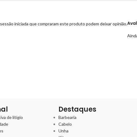
Ava
sessão iniciada que compraram este produto podem deixar opinião.
Ainda
nal
Destaques
va de litígio
Barbearia
idade
Cabelo
es
Unha