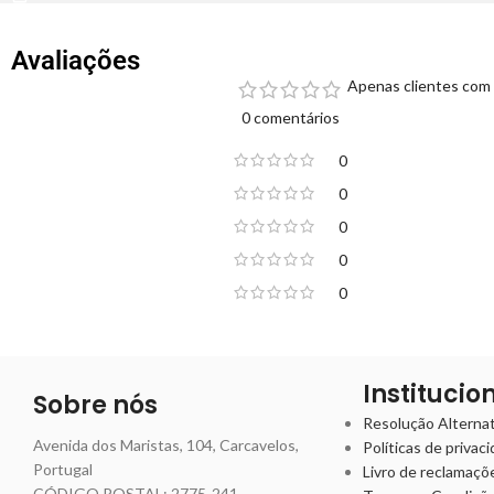
Avaliações
Apenas clientes com 
0 comentários
0
0
0
0
0
Institucio
Sobre nós
Resolução Alternati
Avenida dos Maristas, 104, Carcavelos,
Políticas de privac
Portugal
Livro de reclamaçõ
CÓDIGO POSTAL: 2775-241