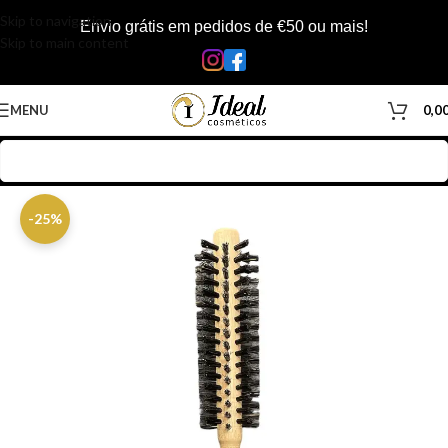
Skip to navigation
Envio grátis em pedidos de €50 ou mais!
Skip to main content
MENU
0,0
Início
/
Loja
/
Cabelos
/
Acessórios Cabelos
/
Escovas/Pentes
-25%