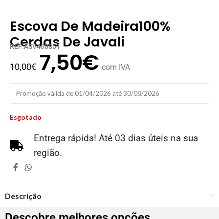
Escova De Madeira100%
Cerdas De Javali
REF:ASV400851
7,50
€
10,00
€
com IVA
Promoção válida de 01/04/2026 até 30/08/2026
Esgotado
Entrega rápida! Até 03 dias úteis na sua
região.
Descrição
Descobre melhores opções