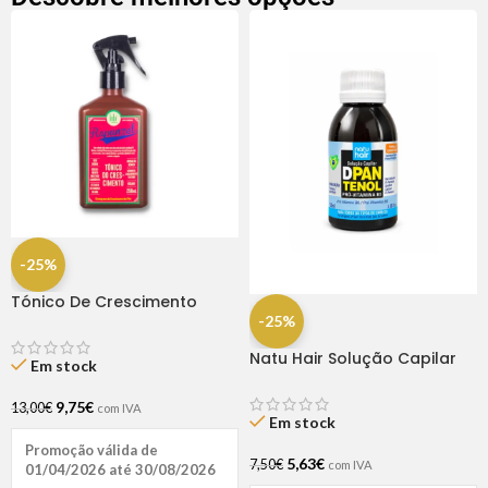
-25%
Tónico De Crescimento
Rapunzel 250ml – Lola
-25%
Natu Hair Solução Capilar
Em stock
D-pantenol 60ml
9,75
€
13,00
€
com IVA
Em stock
Promoção válida de
5,63
€
7,50
€
com IVA
01/04/2026 até 30/08/2026