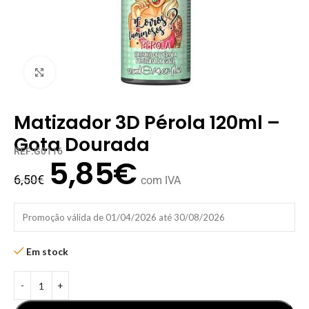
Clique para ampliar
Matizador 3D Pérola 120ml –
Gota Dourada
REF:G0116
5,85
€
6,50
€
com IVA
Promoção válida de 01/04/2026 até 30/08/2026
Em stock