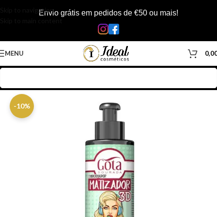
Skip to navigation
Envio grátis em pedidos de €50 ou mais!
Skip to main content
MENU
0,0
Início
/
Loja
/
Cabelos
/
Produtos Capilar
/
Matizadores & Color Mask
-10%