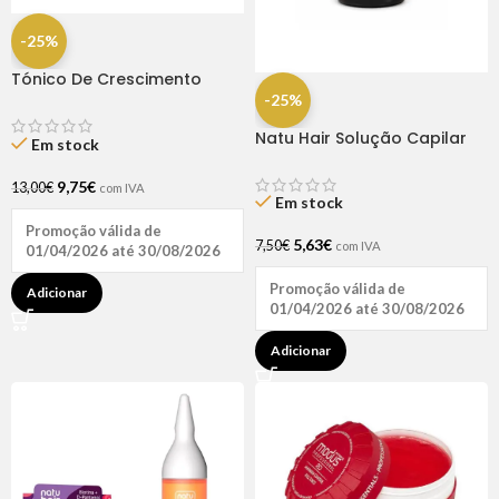
-25%
Tónico De Crescimento
Rapunzel 250ml – Lola
-25%
Natu Hair Solução Capilar
Em stock
D-pantenol 60ml
9,75
€
13,00
€
com IVA
Em stock
Promoção válida de
5,63
€
7,50
€
com IVA
01/04/2026 até 30/08/2026
Promoção válida de
Adicionar
01/04/2026 até 30/08/2026
Adicionar