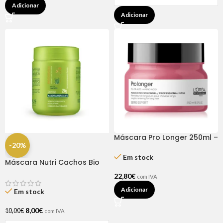
Adicionar
Adicionar
Máscara Pro Longer 250ml –
-20%
Série Expert L’Oréal
Em stock
Máscara Nutri Cachos Bio
Extratus 250G
22,80
€
com IVA
Adicionar
Em stock
8,00
€
10,00
€
com IVA