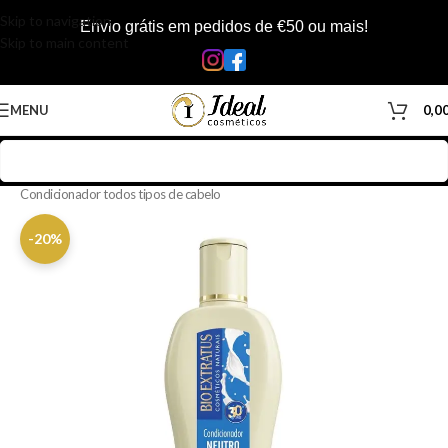
Skip to navigation
Envio grátis em pedidos de €50 ou mais!
Skip to main content
MENU
0,0
Início
/
Loja
/
Cabelos
/
Produtos Capilar
/
Condicionador
/
Condicionador todos tipos de cabelo
-20%