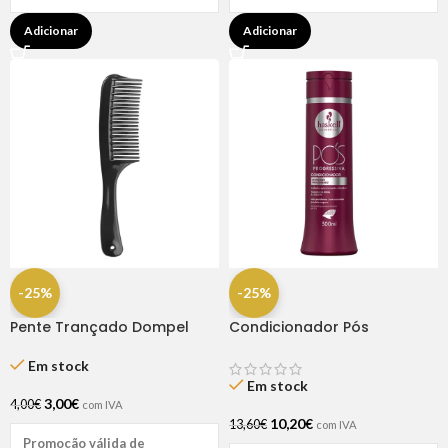
Adicionar
Adicionar
-25%
-25%
Pente Trançado Dompel
Condicionador Pós
Progressiva 300ml Haskell
Em stock
Em stock
3,00
€
4,00
€
com IVA
10,20
€
13,60
€
com IVA
Promoção válida de