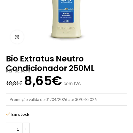
Clique para ampliar
Bio Extratus Neutro
Condicionador 250ML
REF:BE.9813
8,65
€
10,81
€
com IVA
Promoção válida de 01/04/2026 até 30/08/2026
Em stock