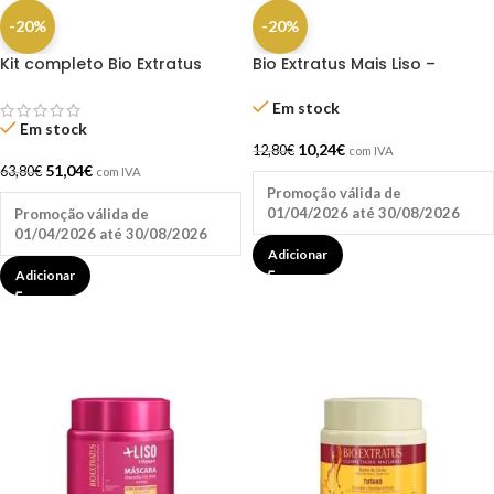
-20%
-20%
Kit completo Bio Extratus
Bio Extratus Mais Liso –
Força Com Pimenta +
Shampoo 350ml
Condicionador + Máscara +
Em stock
Loção Capilar+ Finalizador
Em stock
10,24
€
12,80
€
com IVA
51,04
€
63,80
€
com IVA
Promoção válida de
01/04/2026 até 30/08/2026
Promoção válida de
01/04/2026 até 30/08/2026
Adicionar
Adicionar