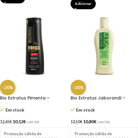
Adicionar
-20%
-20%
Bio Extratus Pimenta –
Bio Extratus Jaborandi –
Shampoo 350ML
Condicionador 250ml
Em stock
Em stock
10,12
€
10,80
€
12,65
€
13,50
€
com IVA
com IVA
Promoção válida de
Promoção válida de