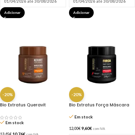
01/04/2026 até 30/08/2026
01/04/2026 até 30/08/2026
Adicionar
Adicionar
-20%
-20%
Bio Extratus Queravit
Bio Extratus Força Máscara
Máscara Bio 250G
250G
Em stock
Em stock
9,60
€
12,00
€
com IVA
10,76
€
13,45
€
com IVA