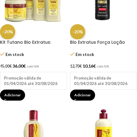
-20%
-20%
Kit Tutano Bio Extratus:
Bio Extratus Força Loção
Shampoo 250ml,
100ML
Condicionador 250ml,
Em stock
Em stock
Máscara 250g + Creme De
Silicone 250ml
36,00
€
10,16
€
45,00
€
12,70
€
com IVA
com IVA
Promoção válida de
Promoção válida de
01/04/2026 até 30/08/2026
01/04/2026 até 30/08/2026
Adicionar
Adicionar