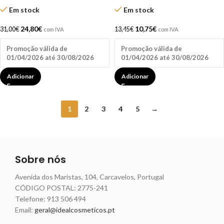
Em stock
Em stock
24,80
€
10,75
€
31,00
€
13,45
€
com IVA
com IVA
Promoção válida de
Promoção válida de
01/04/2026 até 30/08/2026
01/04/2026 até 30/08/2026
Adicionar
Adicionar
1
2
3
4
5
→
Sobre nós
Avenida dos Maristas, 104, Carcavelos, Portugal
CÓDIGO POSTAL: 2775-241
Telefone:
913 506 494
Email:
geral@idealcosmeticos.pt
Siga nossas redes