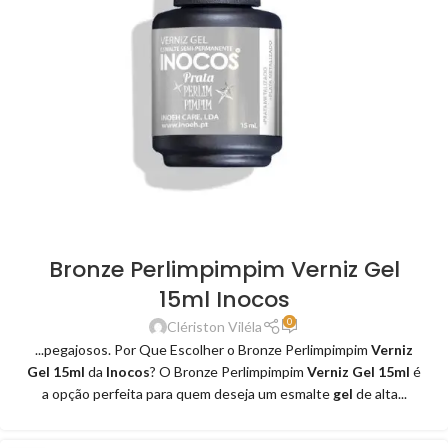
Bronze Perlimpimpim Verniz Gel
15ml Inocos
0
Clériston Viléla
...pegajosos. Por Que Escolher o Bronze Perlimpimpim
Verniz
Gel 15ml
da
Inocos
? O Bronze Perlimpimpim
Verniz Gel 15ml
é
a opção perfeita para quem deseja um esmalte
gel
de alta...