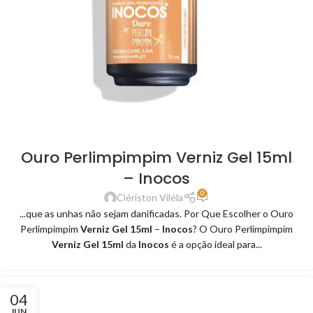
Ouro Perlimpimpim Verniz Gel 15ml
– Inocos
0
Clériston Viléla
...que as unhas não sejam danificadas. Por Que Escolher o Ouro
Perlimpimpim
Verniz Gel 15ml
–
Inocos
? O Ouro Perlimpimpim
Verniz Gel 15ml
da
Inocos
é a opção ideal para...
04
JUN