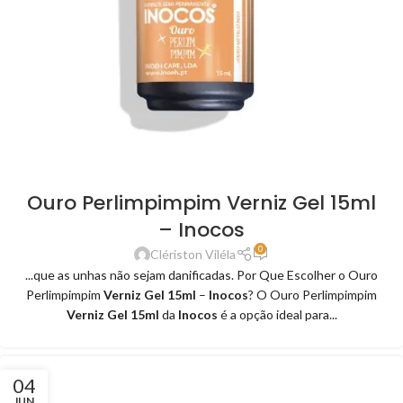
Ouro Perlimpimpim Verniz Gel 15ml
– Inocos
0
Clériston Viléla
...que as unhas não sejam danificadas. Por Que Escolher o Ouro
Perlimpimpim
Verniz Gel 15ml
–
Inocos
? O Ouro Perlimpimpim
Verniz Gel 15ml
da
Inocos
é a opção ideal para...
04
JUN