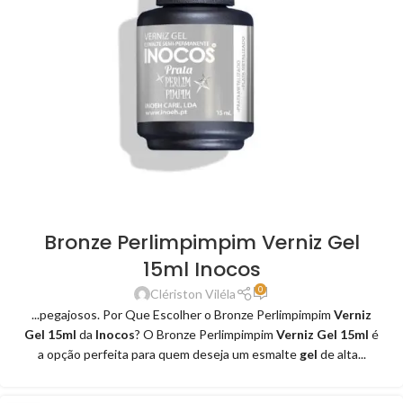
Bronze Perlimpimpim Verniz Gel
15ml Inocos
0
Clériston Viléla
...pegajosos. Por Que Escolher o Bronze Perlimpimpim
Verniz
Gel 15ml
da
Inocos
? O Bronze Perlimpimpim
Verniz Gel 15ml
é
a opção perfeita para quem deseja um esmalte
gel
de alta...