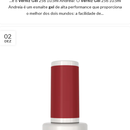
...é o
Verniz Gel
256 10.5ml Andreia? O
Verniz Gel
256 10.5ml
Andreia é um esmalte
gel
de alta performance que proporciona
o melhor dos dois mundos: a facilidade de...
02
DEZ