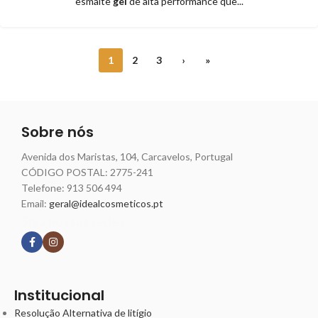
esmalte
gel
de alta performance que...
1
2
3
›
»
Sobre nós
Avenida dos Maristas, 104, Carcavelos, Portugal
CÓDIGO POSTAL: 2775-241
Telefone:
913 506 494
Email:
geral@idealcosmeticos.pt
Siga nossas redes
Institucional
Resolução Alternativa de litígio