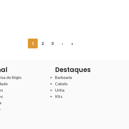
1
2
3
›
»
nal
Destaques
va de litígio
Barbearia
idade
Cabelo
es
Unha
es
Kits
a
o