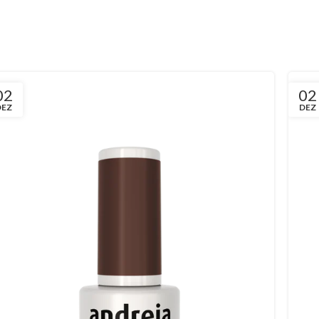
02
02
DEZ
DEZ