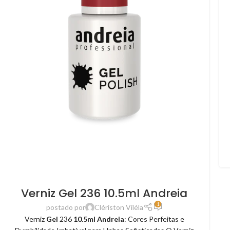
Verniz Gel 236 10.5ml Andreia
1
postado por
Clériston Viléla
Verniz
Gel
236
10.5ml Andreia
: Cores Perfeitas e