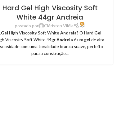
Hard Gel High Viscosity Soft
White 44gr Andreia
0
postado por
Clériston Viléla
..
Gel
High Viscosity Soft White
Andreia
? O Hard
Gel
gh Viscosity Soft White 44gr
Andreia
é um
gel
de alta
iscosidade com uma tonalidade branca suave, perfeito
para a construção...