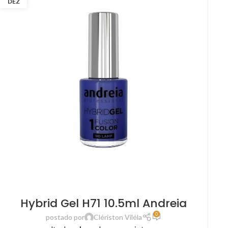
DEZ
Hybrid Gel H71 10.5ml Andreia
0
postado por
Clériston Viléla