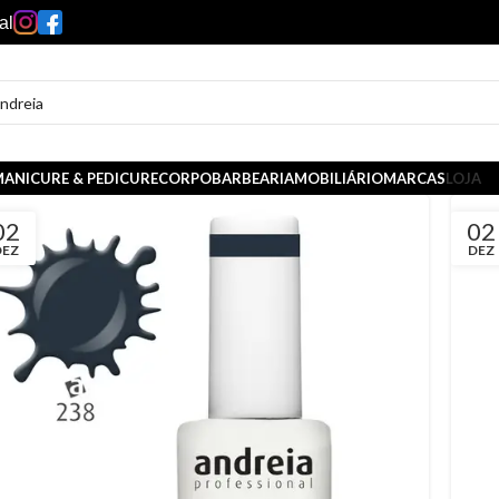
al
ANICURE & PEDICURE
CORPO
BARBEARIA
MOBILIÁRIO
MARCAS
LOJA
02
02
DEZ
DEZ