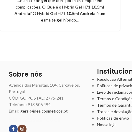
...esmalte de
gel
que dure por mais tempo sem
complicações. O Que é o Hybrid
Gel
H71
10.5ml
Andreia
? O Hybrid
Gel
H71
10.5ml Andreia
é um
esmalte
gel
híbrido...
Institucio
Sobre nós
Resolução Alternati
Avenida dos Maristas, 104, Carcavelos,
Políticas de privac
Portugal
Livro de reclamaçõ
CÓDIGO POSTAL: 2775-241
Termos e Condiçõ
Telefone:
913 506 494
Termos de Garanti
Email:
geral@idealcosmeticos.pt
Trocas e devoluçã
Siga nossas redes
Políticas de envio
Nossa loja