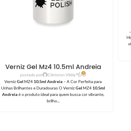
.
Hi
v
Verniz Gel Mz4 10.5ml Andreia
0
postado por
Clériston Viléla
Verniz
Gel
MZ4
10.5ml Andreia
– A Cor Perfeita para
Unhas Brilhantes e Duradouras O Verniz
Gel
MZ4
10.5ml
Andreia
é o produto ideal para quem busca cor vibrante,
brilho...