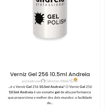
Verniz Gel 256 10.5ml Andreia
0
postado por
Clériston Viléla
...é o Verniz
Gel
256
10.5ml Andreia
? O Verniz
Gel
256
10.5ml Andreia
é um esmalte
gel
de alta performance
que proporciona o melhor dos dois mundos: a facilidade
de...