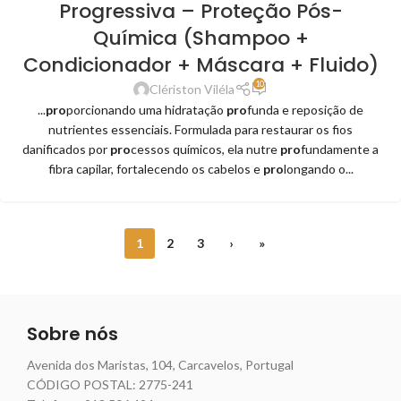
Progressiva – Proteção Pós-
Química (Shampoo +
Condicionador + Máscara + Fluido)
10
Clériston Viléla
...
pro
porcionando uma hidratação
pro
funda e reposição de
nutrientes essenciais. Formulada para restaurar os fios
danificados por
pro
cessos químicos, ela nutre
pro
fundamente a
fibra capilar, fortalecendo os cabelos e
pro
longando o...
1
2
3
›
»
Sobre nós
Avenida dos Maristas, 104, Carcavelos, Portugal
CÓDIGO POSTAL: 2775-241