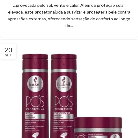
...
pro
vocada pelo sol, vento e calor. Além da
pro
teção solar
elevada, este
pro
tetor ajuda a suavizar e
pro
teger a pele contra
agressões externas, oferecendo sensação de conforto ao longo
do...
20
SET