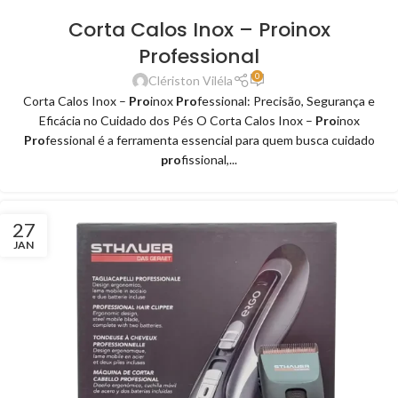
Corta Calos Inox – Proinox
Professional
0
Clériston Viléla
Corta Calos Inox –
Pro
inox
Pro
fessional: Precisão, Segurança e
Eficácia no Cuidado dos Pés O Corta Calos Inox –
Pro
inox
Pro
fessional é a ferramenta essencial para quem busca cuidado
pro
fissional,...
27
JAN