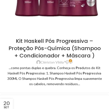
Kit Haskell Pós Progressiva –
Proteção Pós-Química (Shampoo
+ Condicionador + Máscara )
2
Clériston Viléla
...como pontas duplas e quebra. Conheça os
Pro
dutos do Kit
Haskell Pós
Pro
gressiva: 1. Shampoo Haskell Pós
Pro
gressiva
300ML O Shampoo Haskell Pós
Pro
gressiva limpa suavemente
os cabelos, removendo resíduos...
20
SET